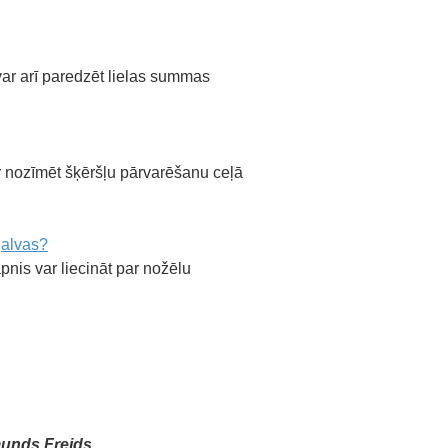
ar arī paredzēt lielas summas
r nozīmēt šķēršļu pārvarēšanu ceļā
galvas?
nis var liecināt par nožēlu
unds Freids