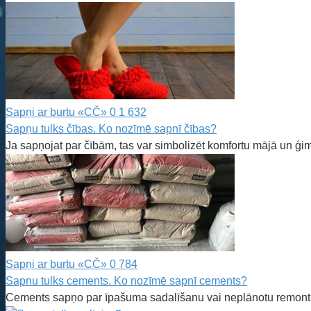
Sapņi ar burtu «CČ»
0
1 632
Sapņu tulks čības. Ko nozīmē sapnī čības?
Ja sapņojat par čībām, tas var simbolizēt komfortu mājā un ģi
Sapņi ar burtu «CČ»
0
784
Sapnu tulks cements. Ko nozīmē sapnī cements?
Cements sapņo par īpašuma sadalīšanu vai neplānotu remontu. 