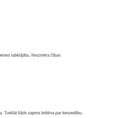
menes labklājību. Neizmēra čības
Turklāt šāds sapnis brīdina par tiesvedību.