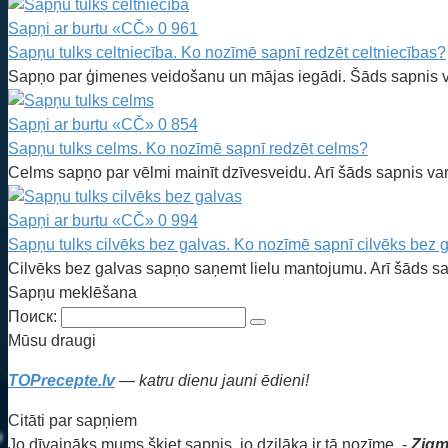
Sapņi ar burtu «CČ»
0
961
Sapņu tulks celtniecība. Ko nozīmē sapnī redzēt celtniecības?
Sapņo par ģimenes veidošanu un mājas iegādi. Šāds sapnis v
Sapņi ar burtu «CČ»
0
854
Sapņu tulks celms. Ko nozīmē sapnī redzēt celms?
Celms sapņo par vēlmi mainīt dzīvesveidu. Arī šāds sapnis va
Sapņi ar burtu «CČ»
0
994
Sapņu tulks cilvēks bez galvas. Ko nozīmē sapnī cilvēks bez 
Cilvēks bez galvas sapņo saņemt lielu mantojumu. Arī šāds sap
Sapņu meklēšana
Поиск:
Mūsu draugi
TOPrecepte.lv
— katru dienu jauni ēdieni!
Citāti par sapņiem
Jo dīvaināks mums šķiet sapnis, jo dziļāka ir tā nozīme. -
Zigm