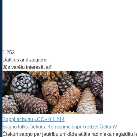
1 252
Dalīties ar draugiem:
Jūs varētu interesēt arī
Sapņi ar burtu «CČ»
0
1 214
Sapņu tulks čiekurs. Ko nozīmē sapnī redzēt čiekuri?
Čiekuri sapņo par jautrību un kāda attāla radinieka negaidītu 