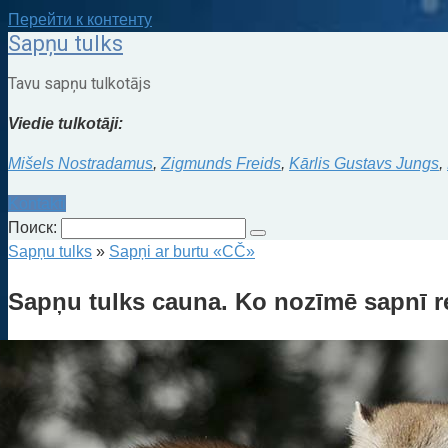
Перейти к контенту
Sapņu tulks
Tavu sapņu tulkotājs
Viedie tulkotāji:
Mišels Nostradamus
,
Zigmunds Freids
,
Kārlis Gustavs Jungs
,
Kontakti
Поиск:
Sapņu tulks
»
Sapņi ar burtu «CČ»
Sapņu tulks cauna. Ko nozīmē sapnī r