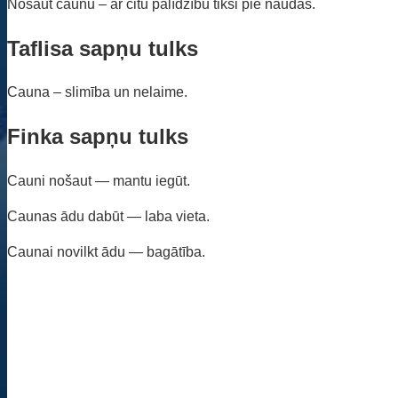
Nošaut caunu – ar citu palīdzību tiksi pie naudas.
Taflisa sapņu tulks
Cauna – slimība un nelaime.
Finka sapņu tulks
Cauni nošaut — mantu iegūt.
Caunas ādu dabūt — laba vieta.
Caunai novilkt ādu — bagātība.