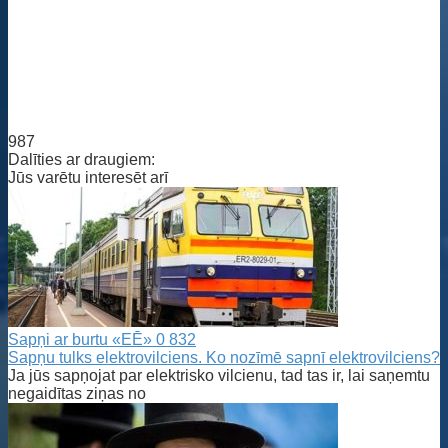
987
Dalīties ar draugiem:
Jūs varētu interesēt arī
Sapņi ar burtu «EĒ»
0
832
Sapņu tulks elektrovilciens. Ko nozīmē sapnī elektrovilciens?
Ja jūs sapņojat par elektrisko vilcienu, tad tas ir, lai saņemtu
negaidītas ziņas no