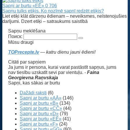
Sapņi ar burtu «EĒ»
0
706
Sapņu tulks etiķis. Ko nozīmē sapnī redzēt etiķis?
Liet etiķi klāt dārzeņu ēdienam – neveiksmes, neīstenojušies
darījumi. Dzert etiķi – satraukums saistībā
Sapņu meklēšana
Поиск:
Mūsu draugi
TOPrecepte.lv
— katru dienu jauni ēdieni!
Citāti par sapņiem
Ja jums ir persona, kurai varat pastāstīt sapņus, jums
nav tiesību uzskatīt sevi par vientuļu. -
Faina
Georgievna Raņvskaja
Sapņi, kas sākas ar burtu
Dažādi raksti
(6)
Sapņi ar burtu «AĀ»
(146)
Sapņi ar burtu «B»
(134)
Sapņi ar burtu «CČ»
(44)
Sapņi ar burtu «D»
(79)
Sapņi ar burtu «EĒ»
(41)
Sapņi ar burtu «F»
(24)
Sapņi ar burtu «GĢ»
(60)