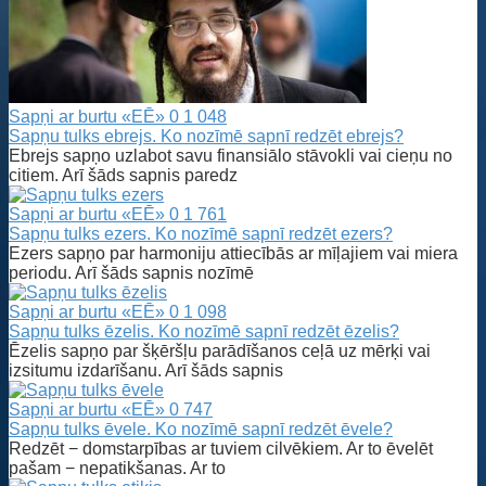
Sapņi ar burtu «EĒ»
0
1 048
Sapņu tulks ebrejs. Ko nozīmē sapnī redzēt ebrejs?
Ebrejs sapņo uzlabot savu finansiālo stāvokli vai cieņu no
citiem. Arī šāds sapnis paredz
Sapņi ar burtu «EĒ»
0
1 761
Sapņu tulks ezers. Ko nozīmē sapnī redzēt ezers?
Ezers sapņo par harmoniju attiecībās ar mīļajiem vai miera
periodu. Arī šāds sapnis nozīmē
Sapņi ar burtu «EĒ»
0
1 098
Sapņu tulks ēzelis. Ko nozīmē sapnī redzēt ēzelis?
Ēzelis sapņo par šķēršļu parādīšanos ceļā uz mērķi vai
izsitumu izdarīšanu. Arī šāds sapnis
Sapņi ar burtu «EĒ»
0
747
Sapņu tulks ēvele. Ko nozīmē sapnī redzēt ēvele?
Redzēt − domstarpības ar tuviem cilvēkiem. Ar to ēvelēt
pašam − nepatikšanas. Ar to