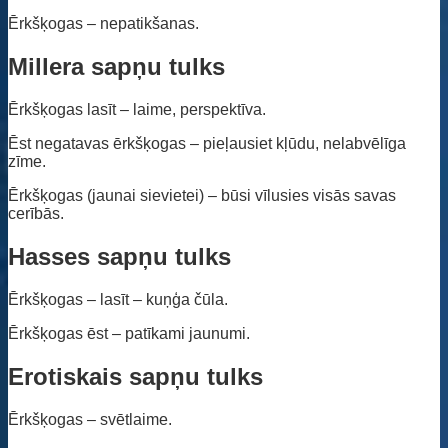
Ērkšķogas – nepatikšanas.
Millera sapņu tulks
Ērkšķogas lasīt – laime, perspektīva.
Ēst negatavas ērkšķogas – pieļausiet kļūdu, nelabvēlīga
zīme.
Ērkšķogas (jaunai sievietei) – būsi vīlusies visās savas
cerībās.
Hasses sapņu tulks
Ērkšķogas – lasīt – kuņģa čūla.
Ērkšķogas ēst – patīkami jaunumi.
Erotiskais sapņu tulks
Ērkšķogas – svētlaime.