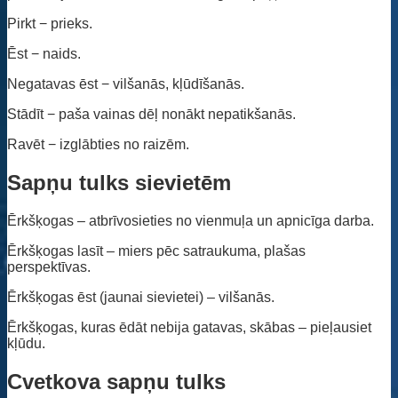
Pirkt − prieks.
Ēst − naids.
Negatavas ēst − vilšanās, kļūdīšanās.
Stādīt − paša vainas dēļ nonākt nepatikšanās.
Ravēt − izglābties no raizēm.
Sapņu tulks sievietēm
Ērkšķogas – atbrīvosieties no vienmuļa un apnicīga darba.
Ērkšķogas lasīt – miers pēc satraukuma, plašas
perspektīvas.
Ērkšķogas ēst (jaunai sievietei) – vilšanās.
Ērkšķogas, kuras ēdāt nebija gatavas, skābas – pieļausiet
kļūdu.
Cvetkova sapņu tulks