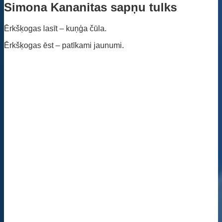
Simona Kananitas sapņu tulks
Ērkšķogas lasīt – kuņģa čūla.
Ērkšķogas ēst – patīkami jaunumi.