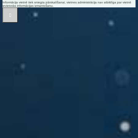
Informācija vietnē tiek sniegta pārskatīšanai, vietnes administrācija nav atbildīga par vietnē
ievietotās informācijas izmantošanu.