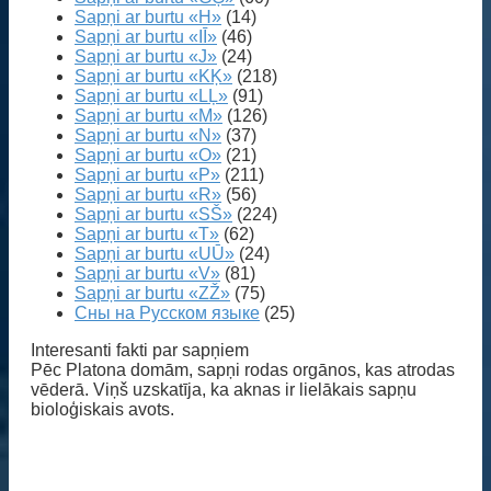
Sapņi ar burtu «H»
(14)
Sapņi ar burtu «IĪ»
(46)
Sapņi ar burtu «J»
(24)
Sapņi ar burtu «KĶ»
(218)
Sapņi ar burtu «LĻ»
(91)
Sapņi ar burtu «M»
(126)
Sapņi ar burtu «N»
(37)
Sapņi ar burtu «O»
(21)
Sapņi ar burtu «P»
(211)
Sapņi ar burtu «R»
(56)
Sapņi ar burtu «SŠ»
(224)
Sapņi ar burtu «T»
(62)
Sapņi ar burtu «UŪ»
(24)
Sapņi ar burtu «V»
(81)
Sapņi ar burtu «ZŽ»
(75)
Сны на Русском языке
(25)
Interesanti fakti par sapņiem
Pēc Platona domām, sapņi rodas orgānos, kas atrodas
vēderā. Viņš uzskatīja, ka aknas ir lielākais sapņu
bioloģiskais avots.