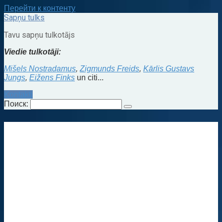
Перейти к контенту
Sapņu tulks
Tavu sapņu tulkotājs
Viedie tulkotāji:
Mišels Nostradamus
,
Zigmunds Freids
,
Kārlis Gustavs
Jungs
,
Eižens Finks
un citi...
Kontakti
Поиск: