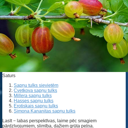
Saturs
Sapņu tulks sievietēm
Cvetkova sapņu tulks
Millera sapņu tulks
Hasses sapņu tulks
Erotiskais sapņu tulks
Simona Kananitas sapņu tulks
Lasīt − labas perspektīvas, laime pēc smagiem
pārdzīvojumiem, slimība, dažiem grūta peļņa.