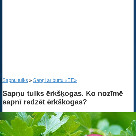
Sapņu tulks
»
Sapņi ar burtu «EĒ»
Sapņu tulks ērkšķogas. Ko nozīmē
sapnī redzēt ērkšķogas?