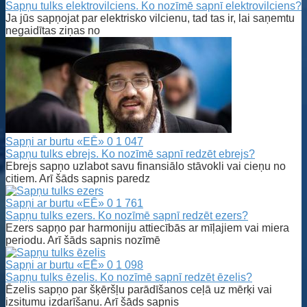
Sapņu tulks elektrovilciens. Ko nozīmē sapnī elektrovilciens?
Ja jūs sapņojat par elektrisko vilcienu, tad tas ir, lai saņemtu
negaidītas ziņas no
Sapņi ar burtu «EĒ»
0
1 047
Sapņu tulks ebrejs. Ko nozīmē sapnī redzēt ebrejs?
Ebrejs sapņo uzlabot savu finansiālo stāvokli vai cieņu no
citiem. Arī šāds sapnis paredz
Sapņi ar burtu «EĒ»
0
1 761
Sapņu tulks ezers. Ko nozīmē sapnī redzēt ezers?
Ezers sapņo par harmoniju attiecībās ar mīļajiem vai miera
periodu. Arī šāds sapnis nozīmē
Sapņi ar burtu «EĒ»
0
1 098
Sapņu tulks ēzelis. Ko nozīmē sapnī redzēt ēzelis?
Ēzelis sapņo par šķēršļu parādīšanos ceļā uz mērķi vai
izsitumu izdarīšanu. Arī šāds sapnis