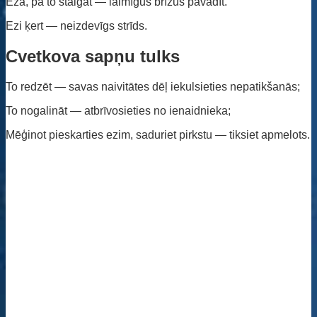
Eža, pa to staigāt — laimīgus brīžus pavadīt.
Ezi ķert — neizdevīgs strīds.
Cvetkova sapņu tulks
To redzēt — savas naivitātes dēļ iekulsieties nepatikšanās;
To nogalināt — atbrīvosieties no ienaidnieka;
Mēģinot pieskarties ezim, saduriet pirkstu — tiksiet apmelots.