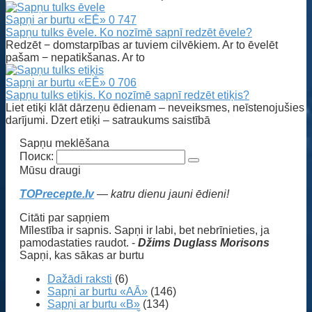
Sapņi ar burtu «EĒ»
0
747
Sapņu tulks ēvele. Ko nozīmē sapnī redzēt ēvele?
Redzēt − domstarpības ar tuviem cilvēkiem. Ar to ēvelēt
pašam − nepatikšanas. Ar to
Sapņi ar burtu «EĒ»
0
706
Sapņu tulks etiķis. Ko nozīmē sapnī redzēt etiķis?
Liet etiķi klāt dārzeņu ēdienam – neveiksmes, neīstenojušies
darījumi. Dzert etiķi – satraukums saistībā
Sapņu meklēšana
Поиск:
Mūsu draugi
TOPrecepte.lv
— katru dienu jauni ēdieni!
Citāti par sapņiem
Mīlestība ir sapnis. Sapņi ir labi, bet nebrīnieties, ja
pamodastaties raudot. -
Džims Duglass Morisons
Sapņi, kas sākas ar burtu
Dažādi raksti
(6)
Sapņi ar burtu «AĀ»
(146)
Sapņi ar burtu «B»
(134)