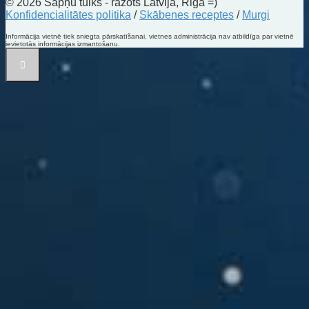
© 2026 Sapņu tulks - ražots Latvijā, Riga =)
Konfidencialitātes politika
/
Skābenes receptes
/
Murgi
Informācija vietnē tiek sniegta pārskatīšanai, vietnes administrācija nav atbildīga par vietnē
ievietotās informācijas izmantošanu.