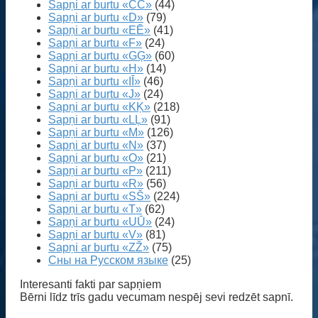
Sapņi ar burtu «CČ»
(44)
Sapņi ar burtu «D»
(79)
Sapņi ar burtu «EĒ»
(41)
Sapņi ar burtu «F»
(24)
Sapņi ar burtu «GĢ»
(60)
Sapņi ar burtu «H»
(14)
Sapņi ar burtu «IĪ»
(46)
Sapņi ar burtu «J»
(24)
Sapņi ar burtu «KĶ»
(218)
Sapņi ar burtu «LĻ»
(91)
Sapņi ar burtu «M»
(126)
Sapņi ar burtu «N»
(37)
Sapņi ar burtu «O»
(21)
Sapņi ar burtu «P»
(211)
Sapņi ar burtu «R»
(56)
Sapņi ar burtu «SŠ»
(224)
Sapņi ar burtu «T»
(62)
Sapņi ar burtu «UŪ»
(24)
Sapņi ar burtu «V»
(81)
Sapņi ar burtu «ZŽ»
(75)
Сны на Русском языке
(25)
Interesanti fakti par sapņiem
Bērni līdz trīs gadu vecumam nespēj sevi redzēt sapnī.