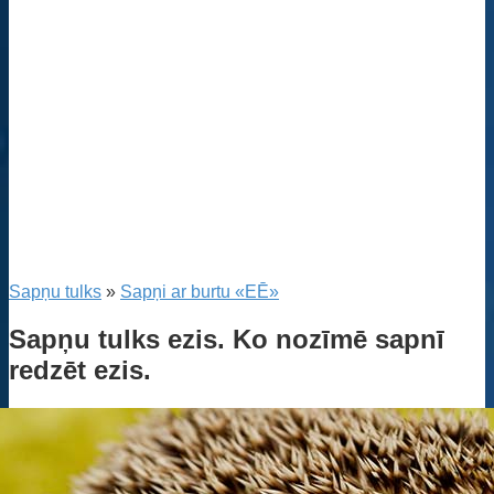
Sapņu tulks
»
Sapņi ar burtu «EĒ»
Sapņu tulks ezis. Ko nozīmē sapnī
redzēt ezis.