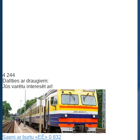
4 244
Dalīties ar draugiem:
Jūs varētu interesēt arī
Sapņi ar burtu «EĒ»
0
832