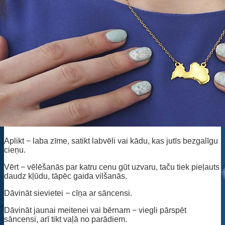
Aplikt − laba zīme, satikt labvēli vai kādu, kas jutīs bezgalīgu
cieņu.
Vērt − vēlēšanās par katru cenu gūt uzvaru, taču tiek pieļauts
daudz kļūdu, tāpēc gaida vilšanās.
Dāvināt sievietei − cīņa ar sāncensi.
Dāvināt jaunai meitenei vai bērnam − viegli pārspēt
sāncensi, arī tikt vaļā no parādiem.