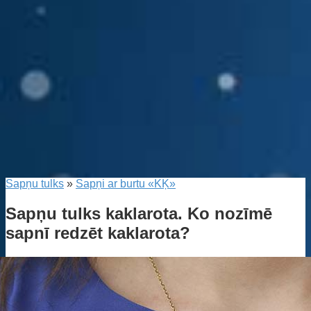
Sapņu tulks
»
Sapņi ar burtu «KĶ»
Sapņu tulks kaklarota. Ko nozīmē
sapnī redzēt kaklarota?