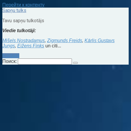
Перейти к контенту
Sapņu tulks
Tavu sapņu tulkotājs
Viedie tulkotāji:
Mišels Nostradamus
,
Zigmunds Freids
,
Kārlis Gustavs
Jungs
,
Eižens Finks
un citi...
Kontakti
Поиск: