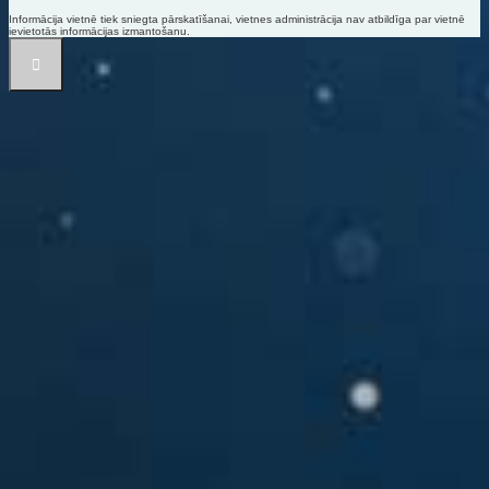
Informācija vietnē tiek sniegta pārskatīšanai, vietnes administrācija nav atbildīga par vietnē
ievietotās informācijas izmantošanu.