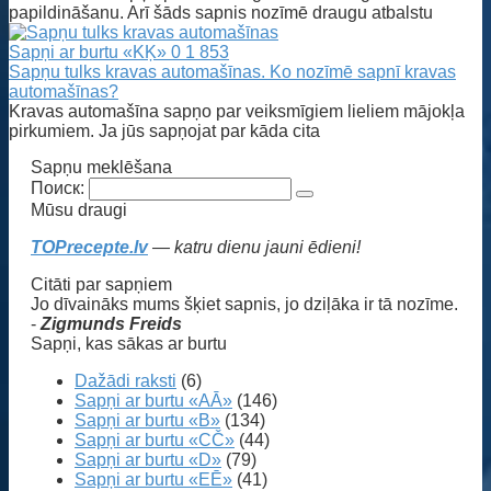
papildināšanu. Arī šāds sapnis nozīmē draugu atbalstu
Sapņi ar burtu «KĶ»
0
1 853
Sapņu tulks kravas automašīnas. Ko nozīmē sapnī kravas
automašīnas?
Kravas automašīna sapņo par veiksmīgiem lieliem mājokļa
pirkumiem. Ja jūs sapņojat par kāda cita
Sapņu meklēšana
Поиск:
Mūsu draugi
TOPrecepte.lv
— katru dienu jauni ēdieni!
Citāti par sapņiem
Jo dīvaināks mums šķiet sapnis, jo dziļāka ir tā nozīme.
-
Zigmunds Freids
Sapņi, kas sākas ar burtu
Dažādi raksti
(6)
Sapņi ar burtu «AĀ»
(146)
Sapņi ar burtu «B»
(134)
Sapņi ar burtu «CČ»
(44)
Sapņi ar burtu «D»
(79)
Sapņi ar burtu «EĒ»
(41)