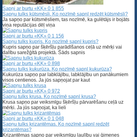
Sapņi ar burtu «KĶ»
0
1 855
Sapņu tulks kūtsmēsli. Ko nozīmē sapnī redzēt kūtsmēsli?
Ja sapņo par kūtsmēsliem, tas nozīmē, ka gulētājs ir bojāts
viņa reputācijas dēļ viņa
Sapņi ar burtu «KĶ»
0
1 156
Sapņu tulks kupris. Ko nozīmē sapnī kupris?
Kupris sapņo par šķēršļu parādīšanos ceļā uz mērķi vai
dalību sarežģītā projektā. Šāds sapnis
Sapņi ar burtu «KĶ»
0
898
Sapnu tulks kukurūza. Ko nozīmē sapnī kukurūza?
Kukurūza sapņo par labklājību, labklājību un panākumiem
visos centienos. Ja jūs sapņojat par kaut
Sapņi ar burtu «KĶ»
0
972
Sapņu tulks krusa. Ko nozīmē sapnī krusa?
Krusa sapņo par veiksmīgu šķēršļu pārvarēšanu ceļā uz
mērķi. Ja jūs sapņojat, ka lieli
Sapņi ar burtu «KĶ»
0
1 048
Sapņu tulks krizantēmas. Ko nozīmē sapnī redzēt
krizantēmas?
Krizantēmas sapņo par veiksmīgu laulību vai ģimenes