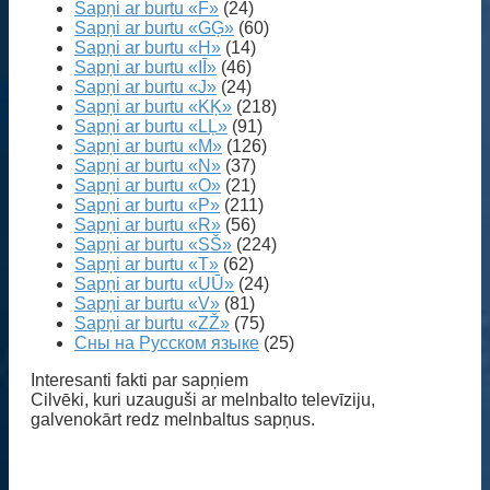
Sapņi ar burtu «F»
(24)
Sapņi ar burtu «GĢ»
(60)
Sapņi ar burtu «H»
(14)
Sapņi ar burtu «IĪ»
(46)
Sapņi ar burtu «J»
(24)
Sapņi ar burtu «KĶ»
(218)
Sapņi ar burtu «LĻ»
(91)
Sapņi ar burtu «M»
(126)
Sapņi ar burtu «N»
(37)
Sapņi ar burtu «O»
(21)
Sapņi ar burtu «P»
(211)
Sapņi ar burtu «R»
(56)
Sapņi ar burtu «SŠ»
(224)
Sapņi ar burtu «T»
(62)
Sapņi ar burtu «UŪ»
(24)
Sapņi ar burtu «V»
(81)
Sapņi ar burtu «ZŽ»
(75)
Сны на Русском языке
(25)
Interesanti fakti par sapņiem
Cilvēki, kuri uzauguši ar melnbalto televīziju,
galvenokārt redz melnbaltus sapņus.