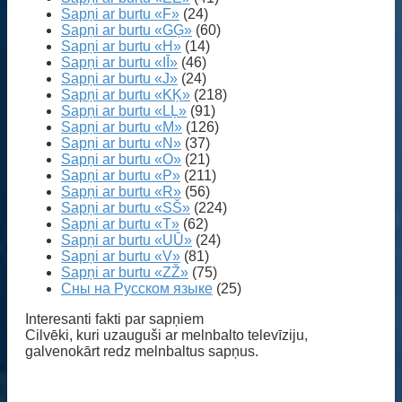
Sapņi ar burtu «F»
(24)
Sapņi ar burtu «GĢ»
(60)
Sapņi ar burtu «H»
(14)
Sapņi ar burtu «IĪ»
(46)
Sapņi ar burtu «J»
(24)
Sapņi ar burtu «KĶ»
(218)
Sapņi ar burtu «LĻ»
(91)
Sapņi ar burtu «M»
(126)
Sapņi ar burtu «N»
(37)
Sapņi ar burtu «O»
(21)
Sapņi ar burtu «P»
(211)
Sapņi ar burtu «R»
(56)
Sapņi ar burtu «SŠ»
(224)
Sapņi ar burtu «T»
(62)
Sapņi ar burtu «UŪ»
(24)
Sapņi ar burtu «V»
(81)
Sapņi ar burtu «ZŽ»
(75)
Сны на Русском языке
(25)
Interesanti fakti par sapņiem
Cilvēki, kuri uzauguši ar melnbalto televīziju,
galvenokārt redz melnbaltus sapņus.