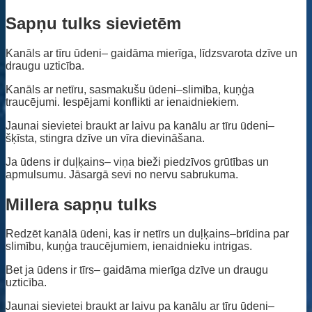
Sapņu tulks sievietēm
Kanāls ar tīru ūdeni– gaidāma mierīga, līdzsvarota dzīve un
draugu uzticība.
Kanāls ar netīru, sasmakušu ūdeni–slimība, kuņģa
traucējumi. Iespējami konflikti ar ienaidniekiem.
Jaunai sievietei braukt ar laivu pa kanālu ar tīru ūdeni–
šķīsta, stingra dzīve un vīra dievināšana.
Ja ūdens ir duļķains– viņa bieži piedzīvos grūtības un
apmulsumu. Jāsargā sevi no nervu sabrukuma.
Millera sapņu tulks
Redzēt kanālā ūdeni, kas ir netīrs un duļķains–brīdina par
slimību, kuņģa traucējumiem, ienaidnieku intrigas.
Bet ja ūdens ir tīrs– gaidāma mierīga dzīve un draugu
uzticība.
Jaunai sievietei braukt ar laivu pa kanālu ar tīru ūdeni–