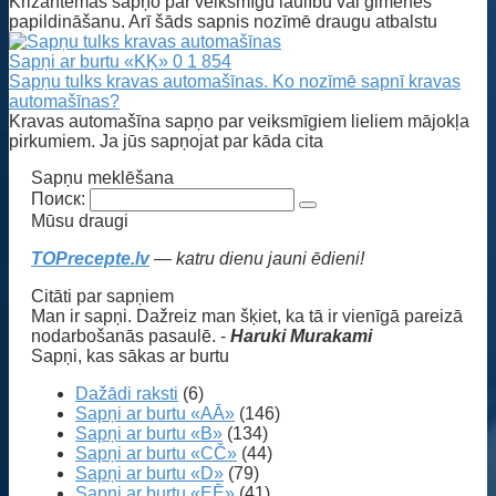
Krizantēmas sapņo par veiksmīgu laulību vai ģimenes
papildināšanu. Arī šāds sapnis nozīmē draugu atbalstu
Sapņi ar burtu «KĶ»
0
1 854
Sapņu tulks kravas automašīnas. Ko nozīmē sapnī kravas
automašīnas?
Kravas automašīna sapņo par veiksmīgiem lieliem mājokļa
pirkumiem. Ja jūs sapņojat par kāda cita
Sapņu meklēšana
Поиск:
Mūsu draugi
TOPrecepte.lv
— katru dienu jauni ēdieni!
Citāti par sapņiem
Man ir sapņi. Dažreiz man šķiet, ka tā ir vienīgā pareizā
nodarbošanās pasaulē. -
Haruki Murakami
Sapņi, kas sākas ar burtu
Dažādi raksti
(6)
Sapņi ar burtu «AĀ»
(146)
Sapņi ar burtu «B»
(134)
Sapņi ar burtu «CČ»
(44)
Sapņi ar burtu «D»
(79)
Sapņi ar burtu «EĒ»
(41)