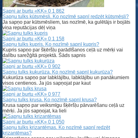
Sapņi ar burtu «KĶ»
0
1 862
Sapņu tulks kūtsmēsli. Ko nozīmē sapnī redzēt kūtsmēsli?
Ja sapņo par kūtsmēsliem, tas nozīmē, ka gulētājs ir bojāts
viņa reputācijas dēļ viņa
Sapņi ar burtu «KĶ»
0
1 158
Sapņu tulks kupris. Ko nozīmē sapnī kupris?
Kupris sapņo par šķēršļu parādīšanos ceļā uz mērķi vai
dalību sarežģītā projektā. Šāds sapnis
Sapņi ar burtu «KĶ»
0
902
Sapnu tulks kukurūza. Ko nozīmē sapnī kukurūza?
Kukurūza sapņo par labklājību, labklājību un panākumiem
visos centienos. Ja jūs sapņojat par kaut
Sapņi ar burtu «KĶ»
0
977
Sapņu tulks krusa. Ko nozīmē sapnī krusa?
Krusa sapņo par veiksmīgu šķēršļu pārvarēšanu ceļā uz
mērķi. Ja jūs sapņojat, ka lieli
Sapņi ar burtu «KĶ»
0
1 050
Sapņu tulks krizantēmas. Ko nozīmē sapnī redzēt
krizantēmas?