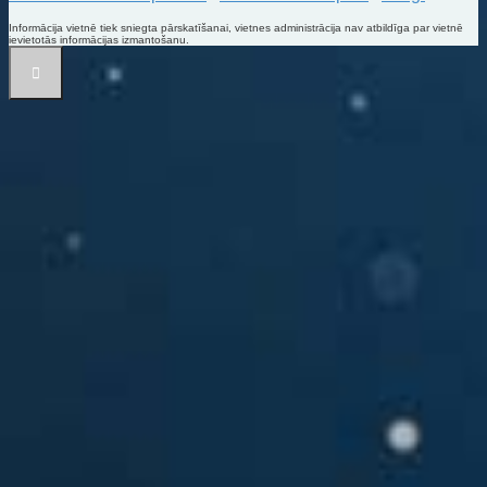
Informācija vietnē tiek sniegta pārskatīšanai, vietnes administrācija nav atbildīga par vietnē
ievietotās informācijas izmantošanu.