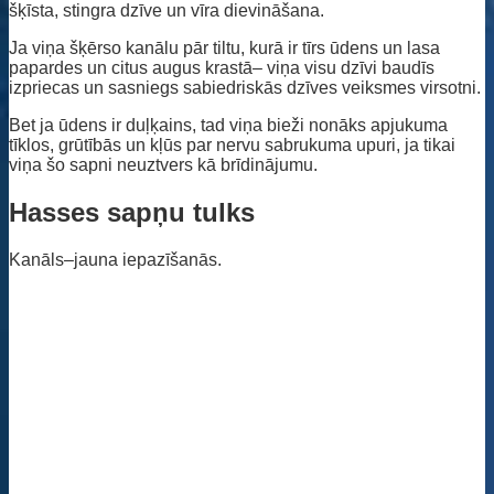
šķīsta, stingra dzīve un vīra dievināšana.
Ja viņa šķērso kanālu pār tiltu, kurā ir tīrs ūdens un lasa
papardes un citus augus krastā– viņa visu dzīvi baudīs
izpriecas un sasniegs sabiedriskās dzīves veiksmes virsotni.
Bet ja ūdens ir duļķains, tad viņa bieži nonāks apjukuma
tīklos, grūtībās un kļūs par nervu sabrukuma upuri, ja tikai
viņa šo sapni neuztvers kā brīdinājumu.
Hasses sapņu tulks
Kanāls–jauna iepazīšanās.