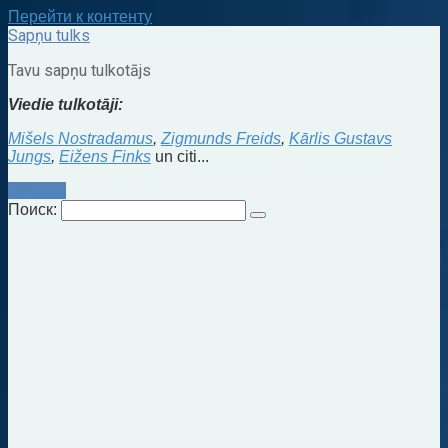
Перейти к контенту
Sapņu tulks
Tavu sapņu tulkotājs
Viedie tulkotāji:
Mišels Nostradamus
,
Zigmunds Freids
,
Kārlis Gustavs
Jungs
,
Eižens Finks
un citi...
Kontakti
Поиск: