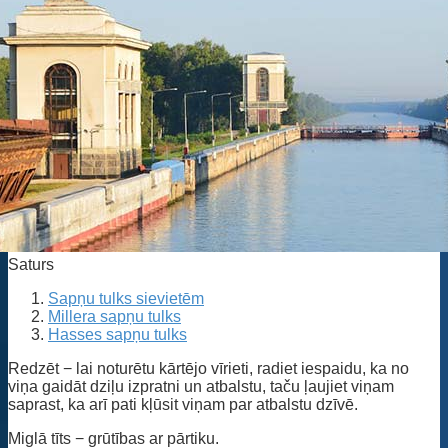
Saturs
Sapņu tulks sievietēm
Millera sapņu tulks
Hasses sapņu tulks
Redzēt − lai noturētu kārtējo vīrieti, radiet iespaidu, ka no
viņa gaidāt dziļu izpratni un atbalstu, taču ļaujiet viņam
saprast, ka arī pati kļūsit viņam par atbalstu dzīvē.
Miglā tīts − grūtības ar pārtiku.