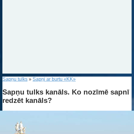
Sapņu tulks
»
Sapņi ar burtu «KĶ»
Sapņu tulks kanāls. Ko nozīmē sapnī
redzēt kanāls?