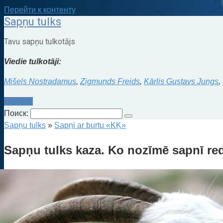
Перейти к контенту
Sapņu tulks
Tavu sapņu tulkotājs
Viedie tulkotāji:
Mišels Nostradamus
,
Zigmunds Freids
,
Kārlis Gustavs Jungs
,
Kontakti
Поиск:
Sapņu tulks
»
Sapņi ar burtu «KĶ»
Sapņu tulks kaza. Ko nozīmē sapnī re