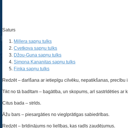
Saturs
Millera sapņu tulks
Cvetkova sapņu tulks
Džou-Guna sapņu tulks
Simona Kananitas sapņu tulks
Finka sapņu tulks
Redzēt – darīšana ar ietiepīgu cilvēku, nepatikšanas, precību 
Tikt no tā badītam – bagātība, un skopums, arī sastrīdēties ar k
Citus bada – strīds.
Āžu bars – piesargāties no vieglprātīgas sabiedrības.
Redzēt – brīdinājums no lielības, kas radīs zaudējumus.