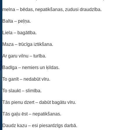
melna – bēdas, nepatikšanas, zudusi draudzība.
Balta – peļņa.
Liela – bagātība.
Maza – trūcīga iztikšana.
Ar garu vilnu – turība.
Badīga – nemiers un ķildas.
To ganīt – nedabūt vīru.
To slaukt – slimība.
Tās pienu dzert – dabūt bagātu vīru.
Tās gaļu ēst – nepatikšanas.
Daudz kazu – esi piesardzīgs darbā.