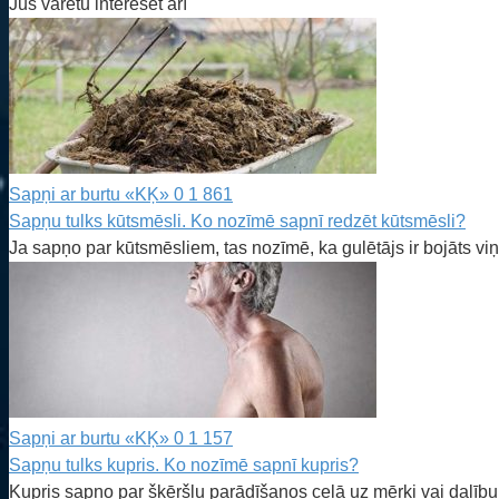
Jūs varētu interesēt arī
Sapņi ar burtu «KĶ»
0
1 861
Sapņu tulks kūtsmēsli. Ko nozīmē sapnī redzēt kūtsmēsli?
Ja sapņo par kūtsmēsliem, tas nozīmē, ka gulētājs ir bojāts viņ
Sapņi ar burtu «KĶ»
0
1 157
Sapņu tulks kupris. Ko nozīmē sapnī kupris?
Kupris sapņo par šķēršļu parādīšanos ceļā uz mērķi vai dalību