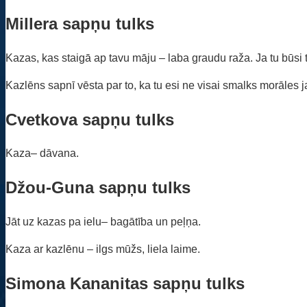
Millera sapņu tulks
Kazas, kas staigā ap tavu māju – laba graudu raža. Ja tu būsi 
Kazlēns sapnī vēsta par to, ka tu esi ne visai smalks morāles 
Cvetkova sapņu tulks
Kaza– dāvana.
Džou-Guna sapņu tulks
Jāt uz kazas pa ielu– bagātība un peļņa.
Kaza ar kazlēnu – ilgs mūžs, liela laime.
Simona Kananitas sapņu tulks