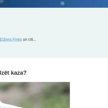
Eižens Finks
un citi...
dzēt kaza?