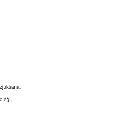
izjukšana.
olēģi.