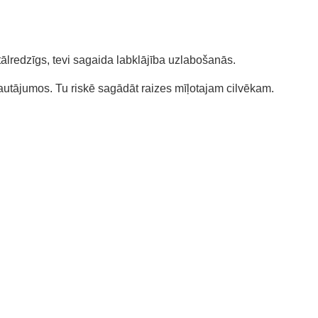
tālredzīgs, tevi sagaida labklājība uzlabošanās.
jautājumos. Tu riskē sagādāt raizes mīļotajam cilvēkam.