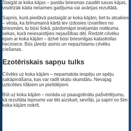
Staigāt ar koka kājas – pastāv briesmas zaudēt savas kājas,
visdrīzāk kāda nelaimes gadījuma vai avārijas rezultātā.
Sapnis, kurā piedāvā pastaigāt ar koka kājām, bet tu atsakies
– vēsta, ka brīnumainā kārtā tev izdosies izvairīties no
briesmām, tu būsi šokā, pārdomājot iesējamās notikuma
sekas, kurā neiesaistījies nejaušības dēļ. Redzēt cilvēku
ejam ar koka kājām – dzīvē būsi briesmīgas katastrofas
lieciniece. Būs jāredz asinis un nepazīstamu cilvēku
ciešanas.
Ezotēriskais sapņu tulks
Cilvēks uz koka kājām – nepamatota iespēju un spēju
sakāpināšana, kas var radīt skaļu skandālu. Nevajag
uzticēties lišķiem un pielīdējiem.
Būt uz koka kājām – norāda uz paaugstinātu pašvērtējumu,
kā rezultāta lepnums var tikt aizskart, sevišķi, ja sapnī no šīm
koka kājām nokrīt.