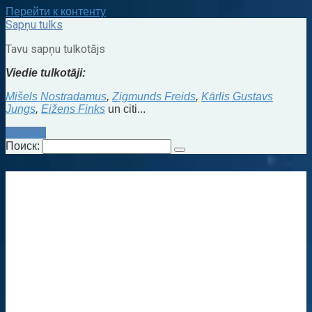
Перейти к контенту
Sapņu tulks
Tavu sapņu tulkotājs
Viedie tulkotāji:
Mišels Nostradamus
,
Zigmunds Freids
,
Kārlis Gustavs
Jungs
,
Eižens Finks
un citi...
Kontakti
Поиск: