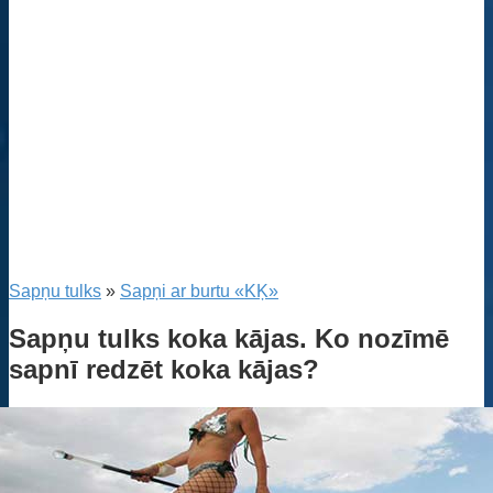
Sapņu tulks
»
Sapņi ar burtu «KĶ»
Sapņu tulks koka kājas. Ko nozīmē
sapnī redzēt koka kājas?