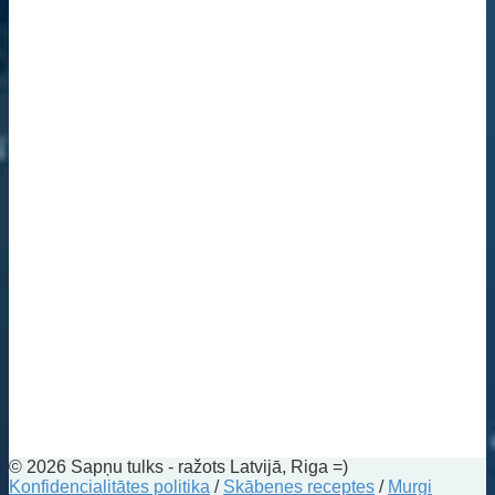
© 2026 Sapņu tulks - ražots Latvijā, Riga =)
Konfidencialitātes politika
/
Skābenes receptes
/
Murgi