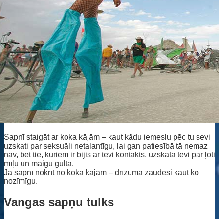
Sapnī staigāt ar koka kājām – kaut kādu iemeslu pēc tu sevi
uzskati par seksuāli netalantīgu, lai gan patiesībā tā nemaz
nav, bet tie, kuriem ir bijis ar tevi kontakts, uzskata tevi par ļoti
mīļu un maigu gultā.
Ja sapnī nokrīt no koka kājām – drīzumā zaudēsi kaut ko
nozīmīgu.
Vangas sapņu tulks