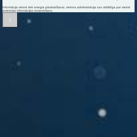
Informācija vietnē tiek sniegta pārskatīšanai, vietnes administrācija nav atbildīga par vietnē
ievietotās informācijas izmantošanu.