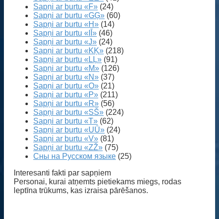
Sapņi ar burtu «F»
(24)
Sapņi ar burtu «GĢ»
(60)
Sapņi ar burtu «H»
(14)
Sapņi ar burtu «IĪ»
(46)
Sapņi ar burtu «J»
(24)
Sapņi ar burtu «KĶ»
(218)
Sapņi ar burtu «LĻ»
(91)
Sapņi ar burtu «M»
(126)
Sapņi ar burtu «N»
(37)
Sapņi ar burtu «O»
(21)
Sapņi ar burtu «P»
(211)
Sapņi ar burtu «R»
(56)
Sapņi ar burtu «SŠ»
(224)
Sapņi ar burtu «T»
(62)
Sapņi ar burtu «UŪ»
(24)
Sapņi ar burtu «V»
(81)
Sapņi ar burtu «ZŽ»
(75)
Сны на Русском языке
(25)
Interesanti fakti par sapņiem
Personai, kurai atņemts pietiekams miegs, rodas
leptīna trūkums, kas izraisa pārēšanos.