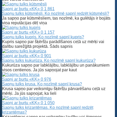
Sapņi ar burtu «KĶ»
0
1 861
Sapņu tulks kūtsmēsli. Ko nozīmē sapnī redzēt kūtsmēsli?
Ja sapņo par kūtsmēsliem, tas nozīmē, ka gulētājs ir bojāts
viņa reputācijas dēļ viņa
Sapņi ar burtu «KĶ»
0
1 157
Sapņu tulks kupris. Ko nozīmē sapnī kupris?
Kupris sapņo par šķēršļu parādīšanos ceļā uz mērķi vai
dalību sarežģītā projektā. Šāds sapnis
Sapņi ar burtu «KĶ»
0
901
Sapnu tulks kukurūza. Ko nozīmē sapnī kukurūza?
Kukurūza sapņo par labklājību, labklājību un panākumiem
visos centienos. Ja jūs sapņojat par kaut
Sapņi ar burtu «KĶ»
0
976
Sapņu tulks krusa. Ko nozīmē sapnī krusa?
Krusa sapņo par veiksmīgu šķēršļu pārvarēšanu ceļā uz
mērķi. Ja jūs sapņojat, ka lieli
Sapņi ar burtu «KĶ»
0
1 050
Sapņu tulks krizantēmas. Ko nozīmē sapnī redzēt
krizantēmas?
Krizantēmas sapņo par veiksmīgu laulību vai ģimenes