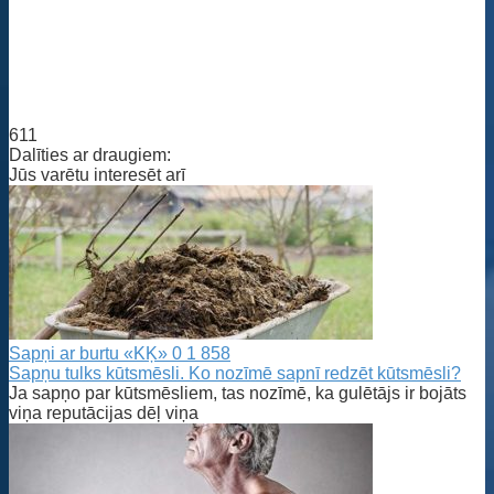
611
Dalīties ar draugiem:
Jūs varētu interesēt arī
Sapņi ar burtu «KĶ»
0
1 858
Sapņu tulks kūtsmēsli. Ko nozīmē sapnī redzēt kūtsmēsli?
Ja sapņo par kūtsmēsliem, tas nozīmē, ka gulētājs ir bojāts
viņa reputācijas dēļ viņa