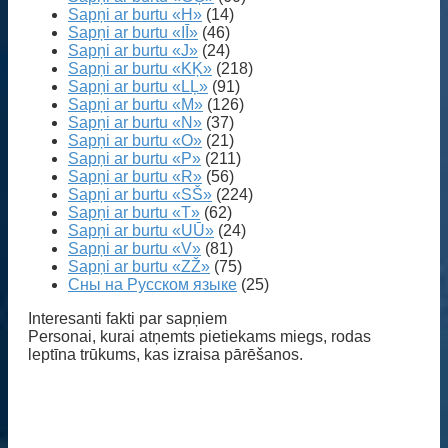
Sapņi ar burtu «H»
(14)
Sapņi ar burtu «IĪ»
(46)
Sapņi ar burtu «J»
(24)
Sapņi ar burtu «KĶ»
(218)
Sapņi ar burtu «LĻ»
(91)
Sapņi ar burtu «M»
(126)
Sapņi ar burtu «N»
(37)
Sapņi ar burtu «O»
(21)
Sapņi ar burtu «P»
(211)
Sapņi ar burtu «R»
(56)
Sapņi ar burtu «SŠ»
(224)
Sapņi ar burtu «T»
(62)
Sapņi ar burtu «UŪ»
(24)
Sapņi ar burtu «V»
(81)
Sapņi ar burtu «ZŽ»
(75)
Сны на Русском языке
(25)
Interesanti fakti par sapņiem
Personai, kurai atņemts pietiekams miegs, rodas
leptīna trūkums, kas izraisa pārēšanos.