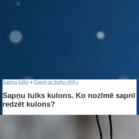
Sapņu tulks
»
Sapņi ar burtu «KĶ»
Sapņu tulks kulons. Ko nozīmē sapnī
redzēt kulons?