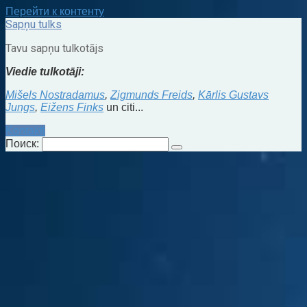
Перейти к контенту
Sapņu tulks
Tavu sapņu tulkotājs
Viedie tulkotāji:
Mišels Nostradamus
,
Zigmunds Freids
,
Kārlis Gustavs
Jungs
,
Eižens Finks
un citi...
Kontakti
Поиск: