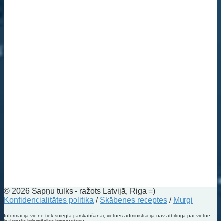
© 2026 Sapņu tulks - ražots Latvijā, Riga =)
Konfidencialitātes politika
/
Skābenes receptes
/
Murgi
Informācija vietnē tiek sniegta pārskatīšanai, vietnes administrācija nav atbildīga par vietnē
ievietotās informācijas izmantošanu.