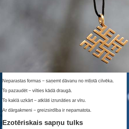
Neparastas formas − saņemt dāvanu no mīļotā cilvēka.
To pazaudēt − vilties kādā draugā.
To kaklā uzkārt − atklāti izrunāties ar vīru.
Ar dārgakmeni − greizsirdība ir nepamatota.
Ezotēriskais sapņu tulks