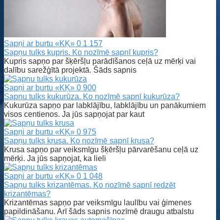
Sapņi ar burtu «KĶ»
0
1 157
Sapņu tulks kupris. Ko nozīmē sapnī kupris?
Kupris sapņo par šķēršļu parādīšanos ceļā uz mērķi vai
dalību sarežģītā projektā. Šāds sapnis
Sapņi ar burtu «KĶ»
0
900
Sapnu tulks kukurūza. Ko nozīmē sapnī kukurūza?
Kukurūza sapņo par labklājību, labklājību un panākumiem
visos centienos. Ja jūs sapņojat par kaut
Sapņi ar burtu «KĶ»
0
975
Sapņu tulks krusa. Ko nozīmē sapnī krusa?
Krusa sapņo par veiksmīgu šķēršļu pārvarēšanu ceļā uz
mērķi. Ja jūs sapņojat, ka lieli
Sapņi ar burtu «KĶ»
0
1 048
Sapņu tulks krizantēmas. Ko nozīmē sapnī redzēt
krizantēmas?
Krizantēmas sapņo par veiksmīgu laulību vai ģimenes
papildināšanu. Arī šāds sapnis nozīmē draugu atbalstu