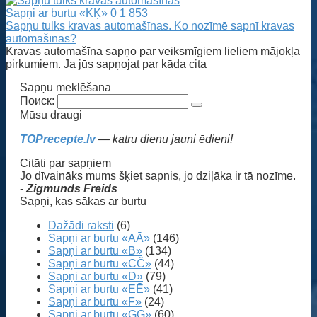
Sapņi ar burtu «KĶ»
0
1 853
Sapņu tulks kravas automašīnas. Ko nozīmē sapnī kravas
automašīnas?
Kravas automašīna sapņo par veiksmīgiem lieliem mājokļa
pirkumiem. Ja jūs sapņojat par kāda cita
Sapņu meklēšana
Поиск:
Mūsu draugi
TOPrecepte.lv
— katru dienu jauni ēdieni!
Citāti par sapņiem
Jo dīvaināks mums šķiet sapnis, jo dziļāka ir tā nozīme.
-
Zigmunds Freids
Sapņi, kas sākas ar burtu
Dažādi raksti
(6)
Sapņi ar burtu «AĀ»
(146)
Sapņi ar burtu «B»
(134)
Sapņi ar burtu «CČ»
(44)
Sapņi ar burtu «D»
(79)
Sapņi ar burtu «EĒ»
(41)
Sapņi ar burtu «F»
(24)
Sapņi ar burtu «GĢ»
(60)