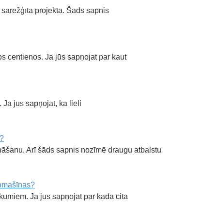
 sarežģītā projektā. Šāds sapnis
s centienos. Ja jūs sapņojat par kaut
a jūs sapņojat, ka lieli
s?
nāšanu. Arī šāds sapnis nozīmē draugu atbalstu
tomašīnas?
umiem. Ja jūs sapņojat par kāda cita