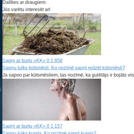
Dalīties ar draugiem:
Jūs varētu interesēt arī
Sapņi ar burtu «KĶ»
0
1 858
Sapņu tulks kūtsmēsli. Ko nozīmē sapnī redzēt kūtsmēsli?
Ja sapņo par kūtsmēsliem, tas nozīmē, ka gulētājs ir bojāts viņ
Sapņi ar burtu «KĶ»
0
1 157
Sapņu tulks kupris. Ko nozīmē sapnī kupris?