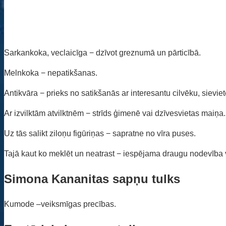
Sarkankoka, veclaicīga − dzīvot greznumā un pārticībā.
Melnkoka − nepatikšanas.
Antikvāra − prieks no satikšanās ar interesantu cilvēku, sieviet
Ar izvilktām atvilktnēm − strīds ģimenē vai dzīvesvietas maiņa.
Uz tās salikt ziloņu figūriņas − sapratne no vīra puses.
Tajā kaut ko meklēt un neatrast − iespējama draugu nodevība v
Simona Kananitas sapņu tulks
Kumode –veiksmīgas precības.