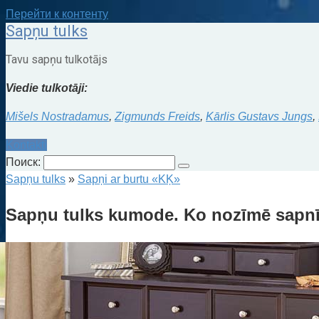
Перейти к контенту
Sapņu tulks
Tavu sapņu tulkotājs
Viedie tulkotāji:
Mišels Nostradamus
,
Zigmunds Freids
,
Kārlis Gustavs Jungs
,
Kontakti
Поиск:
Sapņu tulks
»
Sapņi ar burtu «KĶ»
Sapņu tulks kumode. Ko nozīmē sapn