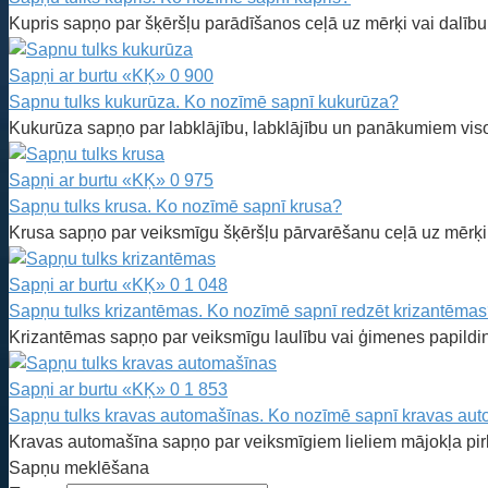
Kupris sapņo par šķēršļu parādīšanos ceļā uz mērķi vai dalību
Sapņi ar burtu «KĶ»
0
900
Sapnu tulks kukurūza. Ko nozīmē sapnī kukurūza?
Kukurūza sapņo par labklājību, labklājību un panākumiem viso
Sapņi ar burtu «KĶ»
0
975
Sapņu tulks krusa. Ko nozīmē sapnī krusa?
Krusa sapņo par veiksmīgu šķēršļu pārvarēšanu ceļā uz mērķi. J
Sapņi ar burtu «KĶ»
0
1 048
Sapņu tulks krizantēmas. Ko nozīmē sapnī redzēt krizantēma
Krizantēmas sapņo par veiksmīgu laulību vai ģimenes papildi
Sapņi ar burtu «KĶ»
0
1 853
Sapņu tulks kravas automašīnas. Ko nozīmē sapnī kravas au
Kravas automašīna sapņo par veiksmīgiem lieliem mājokļa pirk
Sapņu meklēšana