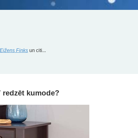
Eižens Finks
un citi...
ī redzēt kumode?