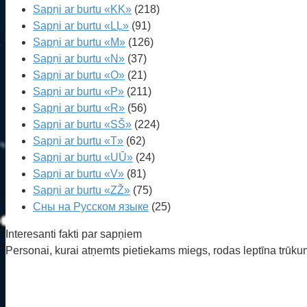
Sapņi ar burtu «KĶ»
(218)
Sapņi ar burtu «LĻ»
(91)
Sapņi ar burtu «M»
(126)
Sapņi ar burtu «N»
(37)
Sapņi ar burtu «O»
(21)
Sapņi ar burtu «P»
(211)
Sapņi ar burtu «R»
(56)
Sapņi ar burtu «SŠ»
(224)
Sapņi ar burtu «T»
(62)
Sapņi ar burtu «UŪ»
(24)
Sapņi ar burtu «V»
(81)
Sapņi ar burtu «ZŽ»
(75)
Сны на Русском языке
(25)
Interesanti fakti par sapņiem
Personai, kurai atņemts pietiekams miegs, rodas leptīna trūku