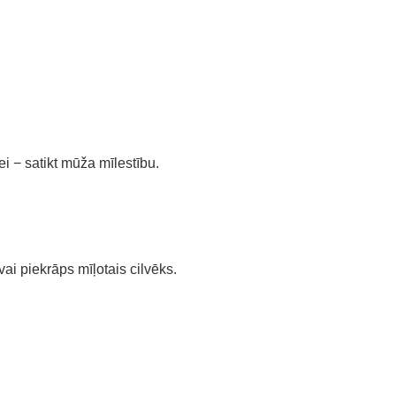
ei − satikt mūža mīlestību.
ai piekrāps mīļotais cilvēks.