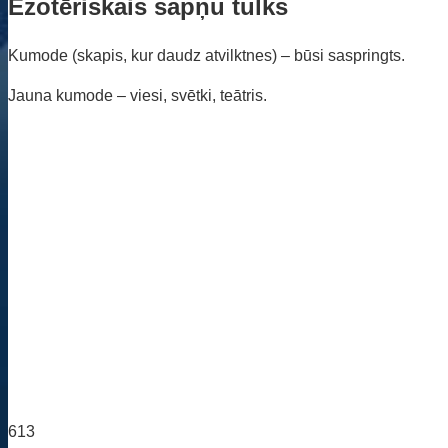
Ezotēriskais sapņu tulks
Kumode (skapis, kur daudz atvilktnes) – būsi saspringts.
Jauna kumode – viesi, svētki, teātris.
613