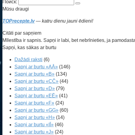
Поиск:
Mūsu draugi
TOPrecepte.lv
— katru dienu jauni ēdieni!
Citāti par sapņiem
Mīlestība ir sapnis. Sapņi ir labi, bet nebrīnieties, ja pamodasta
Sapņi, kas sākas ar burtu
Dažādi raksti
(6)
Sapņi ar burtu «AĀ»
(146)
Sapņi ar burtu «B»
(134)
Sapņi ar burtu «CČ»
(44)
Sapņi ar burtu «D»
(79)
Sapņi ar burtu «EĒ»
(41)
Sapņi ar burtu «F»
(24)
Sapņi ar burtu «GĢ»
(60)
Sapņi ar burtu «H»
(14)
Sapņi ar burtu «IĪ»
(46)
Sapņi ar burtu «J»
(24)