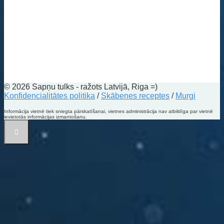
© 2026 Sapņu tulks - ražots Latvijā, Riga =)
Konfidencialitātes politika
/
Skābenes receptes
/
Murgi
Informācija vietnē tiek sniegta pārskatīšanai, vietnes administrācija nav atbildīga par vietnē
ievietotās informācijas izmantošanu.