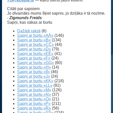
TOPrecepte.lv
— katru dienu jauni ēdieni!
Citāti par sapņiem
Jo dīvaināks mums šķiet sapnis, jo dziļāka ir tā nozīme.
-
Zigmunds Freids
Sapņi, kas sākas ar burtu
Dažādi raksti
(6)
Sapņi ar burtu «AĀ»
(146)
Sapņi ar burtu «B»
(134)
Sapņi ar burtu «CČ»
(44)
Sapņi ar burtu «D»
(79)
Sapņi ar burtu «EĒ»
(41)
Sapņi ar burtu «F»
(24)
Sapņi ar burtu «GĢ»
(60)
Sapņi ar burtu «H»
(14)
Sapņi ar burtu «IĪ»
(46)
Sapņi ar burtu «J»
(24)
Sapņi ar burtu «KĶ»
(218)
Sapņi ar burtu «LĻ»
(91)
Sapņi ar burtu «M»
(126)
Sapņi ar burtu «N»
(37)
Sapņi ar burtu «O»
(21)
Sapņi ar burtu «P»
(211)
Sapņi ar burtu «R»
(56)
Sapņi ar burtu «SŠ»
(224)