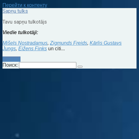
Перейти к контенту
Sapņu tulks
Tavu sapņu tulkotājs
Viedie tulkotāji:
Mišels Nostradamus
,
Zigmunds Freids
,
Kārlis Gustavs
Jungs
,
Eižens Finks
un citi...
Kontakti
Поиск: