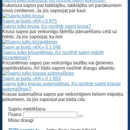
Sapnu tulks kukurūza. Ko nozīmē sapnī kukurūza?
Kukurūza sapņo par labklājību, labklājību un panākumiem
visos centienos. Ja jūs sapņojat par kaut
Sapņi ar burtu «KĶ»
0
975
Sapņu tulks krusa. Ko nozīmē sapnī krusa?
Krusa sapņo par veiksmīgu šķēršļu pārvarēšanu ceļā uz
mērķi. Ja jūs sapņojat, ka lieli
Sapņi ar burtu «KĶ»
0
1 048
Sapņu tulks krizantēmas. Ko nozīmē sapnī redzēt
krizantēmas?
Krizantēmas sapņo par veiksmīgu laulību vai ģimenes
papildināšanu. Arī šāds sapnis nozīmē draugu atbalstu
Sapņi ar burtu «KĶ»
0
1 853
Sapņu tulks kravas automašīnas. Ko nozīmē sapnī kravas
automašīnas?
Kravas automašīna sapņo par veiksmīgiem lieliem mājokļa
pirkumiem. Ja jūs sapņojat par kāda cita
Sapņu meklēšana
Поиск:
Mūsu draugi