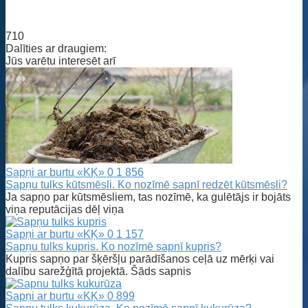
710
Dalīties ar draugiem:
Jūs varētu interesēt arī
Sapņi ar burtu «KĶ»
0
1 856
Sapņu tulks kūtsmēsli. Ko nozīmē sapnī redzēt kūtsmēsli?
Ja sapņo par kūtsmēsliem, tas nozīmē, ka gulētājs ir bojāts
viņa reputācijas dēļ viņa
Sapņi ar burtu «KĶ»
0
1 157
Sapņu tulks kupris. Ko nozīmē sapnī kupris?
Kupris sapņo par šķēršļu parādīšanos ceļā uz mērķi vai
dalību sarežģītā projektā. Šāds sapnis
Sapņi ar burtu «KĶ»
0
899