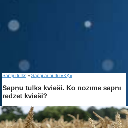
Sapņu tulks
»
Sapņi ar burtu «KĶ»
Sapņu tulks kvieši. Ko nozīmē sapnī
redzēt kvieši?