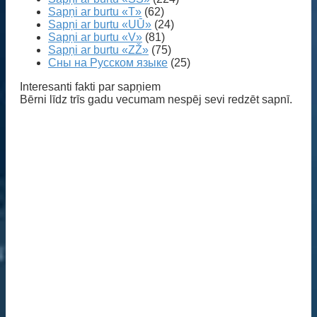
Sapņi ar burtu «T»
(62)
Sapņi ar burtu «UŪ»
(24)
Sapņi ar burtu «V»
(81)
Sapņi ar burtu «ZŽ»
(75)
Сны на Русском языке
(25)
Interesanti fakti par sapņiem
Bērni līdz trīs gadu vecumam nespēj sevi redzēt sapnī.