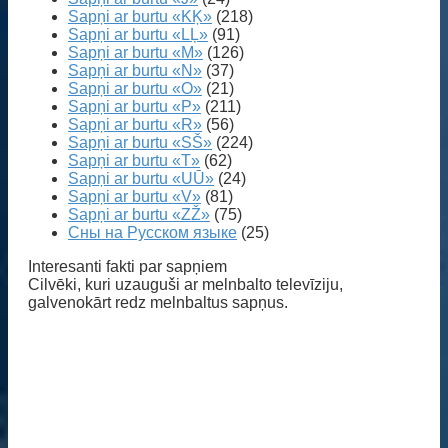
Sapņi ar burtu «KĶ»
(218)
Sapņi ar burtu «LĻ»
(91)
Sapņi ar burtu «M»
(126)
Sapņi ar burtu «N»
(37)
Sapņi ar burtu «O»
(21)
Sapņi ar burtu «P»
(211)
Sapņi ar burtu «R»
(56)
Sapņi ar burtu «SŠ»
(224)
Sapņi ar burtu «T»
(62)
Sapņi ar burtu «UŪ»
(24)
Sapņi ar burtu «V»
(81)
Sapņi ar burtu «ZŽ»
(75)
Сны на Русском языке
(25)
Interesanti fakti par sapņiem
Cilvēki, kuri uzauguši ar melnbalto televīziju,
galvenokārt redz melnbaltus sapņus.