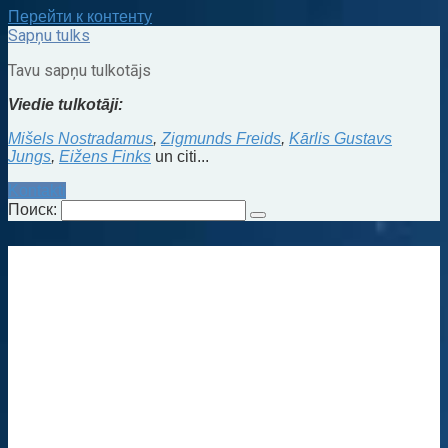
Перейти к контенту
Sapņu tulks
Tavu sapņu tulkotājs
Viedie tulkotāji:
Mišels Nostradamus
,
Zigmunds Freids
,
Kārlis Gustavs
Jungs
,
Eižens Finks
un citi...
Kontakti
Поиск: