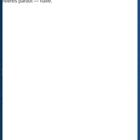
Nieres pārdot — nāve.