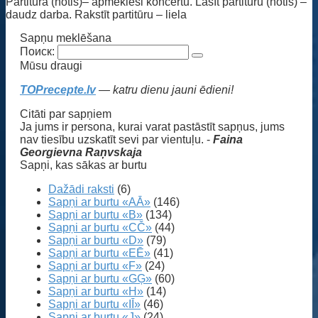
Partitūra (notis)– apmeklēsi koncertu. Lasīt partitūru (notis) –
daudz darba. Rakstīt partitūru – liela
Sapņu meklēšana
Поиск:
Mūsu draugi
TOPrecepte.lv
— katru dienu jauni ēdieni!
Citāti par sapņiem
Ja jums ir persona, kurai varat pastāstīt sapņus, jums
nav tiesību uzskatīt sevi par vientuļu. -
Faina
Georgievna Raņvskaja
Sapņi, kas sākas ar burtu
Dažādi raksti
(6)
Sapņi ar burtu «AĀ»
(146)
Sapņi ar burtu «B»
(134)
Sapņi ar burtu «CČ»
(44)
Sapņi ar burtu «D»
(79)
Sapņi ar burtu «EĒ»
(41)
Sapņi ar burtu «F»
(24)
Sapņi ar burtu «GĢ»
(60)
Sapņi ar burtu «H»
(14)
Sapņi ar burtu «IĪ»
(46)
Sapņi ar burtu «J»
(24)