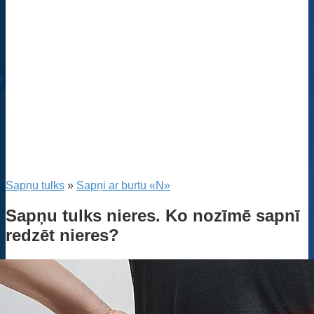
Sapņu tulks
»
Sapņi ar burtu «N»
Sapņu tulks nieres. Ko nozīmē sapnī
redzēt nieres?