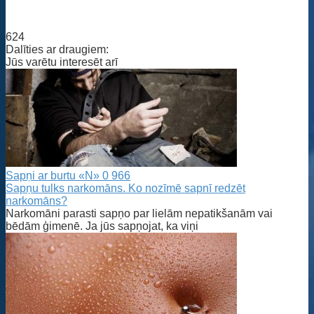
624
Dalīties ar draugiem:
Jūs varētu interesēt arī
Sapņi ar burtu «N»
0
966
Sapņu tulks narkomāns. Ko nozīmē sapnī redzēt
narkomāns?
Narkomāni parasti sapņo par lielām nepatikšanām vai
bēdām ģimenē. Ja jūs sapņojat, ka viņi