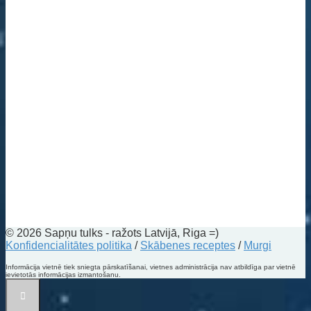
© 2026 Sapņu tulks - ražots Latvijā, Riga =)
Konfidencialitātes politika
/
Skābenes receptes
/
Murgi
Informācija vietnē tiek sniegta pārskatīšanai, vietnes administrācija nav atbildīga par vietnē
ievietotās informācijas izmantošanu.