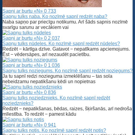
Sapņi ar burtu «N»
0
733
Sapņu tulks naba. Ko nozīmē sapnī redzēt naba?
Naba sapņo par priecīgu notikumu. Arī šāds sapnis nozīmē
svarīgu sarunu ar vecākiem vai
Sapņi ar burtu «N»
0
2 037
Sapņu tulks nūdeles. Ko nozīmē sapnī redzēt nūdeles?
Redzēt − kārtīga dzīve. Gatavot − nepatīkams apciemojums.
Ēst − vēdersāpes, arī nezaudēt pacietību.
Sapņi ar burtu «N»
0
1 036
Sapņu tulks noziegums. Ko nozīmē sapnī redzēt noziegums?
Ja tu sapnī redzi nozieguma izmeklēšanu – tas sola
nebeidzamu nepatikšanu ķēdi un nopietnas
Sapņi ar burtu «N»
0
836
Sapņu tulks noziedznieks. Ko nozīmē sapnī redzēt
noziedznieks?
Redzēt − nepatikšanas, bēdas, raizes, šķiršanās, arī nedroša
mīlestība. To redzēt − pamest kādu
Sapņi ar burtu «N»
0
941
Sapņu tulks notis. Ko nozīmē sapnī redzēt notis?