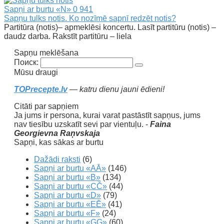
Sapņi ar burtu «N»
0
941
Sapņu tulks notis. Ko nozīmē sapnī redzēt notis?
Partitūra (notis)– apmeklēsi koncertu. Lasīt partitūru (notis) –
daudz darba. Rakstīt partitūru – liela
Sapņu meklēšana
Поиск:
Mūsu draugi
TOPrecepte.lv
— katru dienu jauni ēdieni!
Citāti par sapņiem
Ja jums ir persona, kurai varat pastāstīt sapņus, jums
nav tiesību uzskatīt sevi par vientuļu. -
Faina
Georgievna Raņvskaja
Sapņi, kas sākas ar burtu
Dažādi raksti
(6)
Sapņi ar burtu «AĀ»
(146)
Sapņi ar burtu «B»
(134)
Sapņi ar burtu «CČ»
(44)
Sapņi ar burtu «D»
(79)
Sapņi ar burtu «EĒ»
(41)
Sapņi ar burtu «F»
(24)
Sapņi ar burtu «GĢ»
(60)