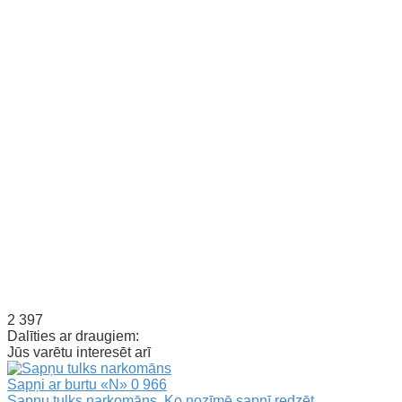
2 397
Dalīties ar draugiem:
Jūs varētu interesēt arī
Sapņi ar burtu «N»
0
966
Sapņu tulks narkomāns. Ko nozīmē sapnī redzēt