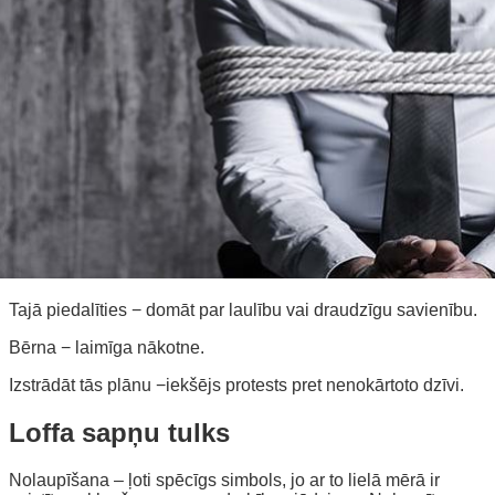
Tajā piedalīties − domāt par laulību vai draudzīgu savienību.
Bērna − laimīga nākotne.
Izstrādāt tās plānu −iekšējs protests pret nenokārtoto dzīvi.
Loffa sapņu tulks
Nolaupīšana – ļoti spēcīgs simbols, jo ar to lielā mērā ir