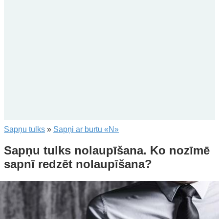
Sapņu tulks
»
Sapņi ar burtu «N»
Sapņu tulks nolaupīšana. Ko nozīmē
sapnī redzēt nolaupīšana?