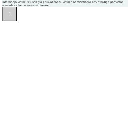
Informācija vietnē tiek sniegta pārskatīšanai, vietnes administrācija nav atbildīga par vietnē
ievietotās informācijas izmantošanu.