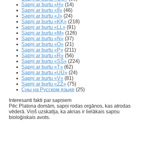
Sapņi ar burtu «H»
(14)
Sapņi ar burtu «IĪ»
(46)
Sapņi ar burtu «J»
(24)
Sapņi ar burtu «KĶ»
(218)
Sapņi ar burtu «LĻ»
(91)
Sapņi ar burtu «M»
(126)
Sapņi ar burtu «N»
(37)
Sapņi ar burtu «O»
(21)
Sapņi ar burtu «P»
(211)
Sapņi ar burtu «R»
(56)
Sapņi ar burtu «SŠ»
(224)
Sapņi ar burtu «T»
(62)
Sapņi ar burtu «UŪ»
(24)
Sapņi ar burtu «V»
(81)
Sapņi ar burtu «ZŽ»
(75)
Сны на Русском языке
(25)
Interesanti fakti par sapņiem
Pēc Platona domām, sapņi rodas orgānos, kas atrodas
vēderā. Viņš uzskatīja, ka aknas ir lielākais sapņu
bioloģiskais avots.