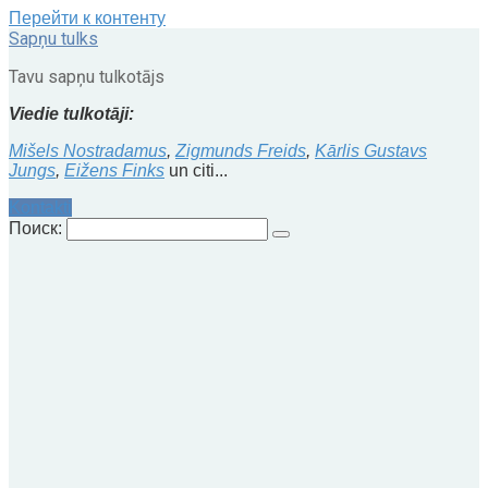
Перейти к контенту
Sapņu tulks
Tavu sapņu tulkotājs
Viedie tulkotāji:
Mišels Nostradamus
,
Zigmunds Freids
,
Kārlis Gustavs
Jungs
,
Eižens Finks
un citi...
Kontakti
Поиск: