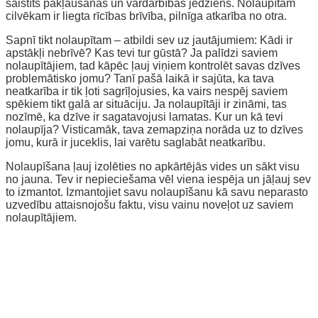
saistīts pakļaušanas un vardarbības jēdziens. Nolaupītam
cilvēkam ir liegta rīcības brīvība, pilnīga atkarība no otra.
Sapnī tikt nolaupītam – atbildi sev uz jautājumiem: Kādi ir
apstākļi nebrīvē? Kas tevi tur gūstā? Ja palīdzi saviem
nolaupītājiem, tad kāpēc ļauj viņiem kontrolēt savas dzīves
problemātisko jomu? Tanī pašā laikā ir sajūta, ka tava
neatkarība ir tik ļoti sagrīļojusies, ka vairs nespēj saviem
spēkiem tikt galā ar situāciju. Ja nolaupītāji ir zināmi, tas
nozīmē, ka dzīve ir sagatavojusi lamatas. Kur un kā tevi
nolaupīja? Visticamāk, tava zemapziņa norāda uz to dzīves
jomu, kurā ir juceklis, lai varētu saglabāt neatkarību.
Nolaupīšana ļauj izolēties no apkārtējās vides un sākt visu
no jauna. Tev ir nepieciešama vēl viena iespēja un jāļauj sev
to izmantot. Izmantojiet savu nolaupīšanu kā savu neparasto
uzvedību attaisnojošu faktu, visu vainu noveļot uz saviem
nolaupītājiem.