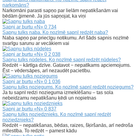
narkomāns?
Narkomāni parasti sapņo par lielām nepatikšanām vai
bēdām ģimenē. Ja jūs sapņojat, ka viņi
Sapņi ar burtu «N»
0
734
Sapņu tulks naba. Ko nozīmē sapnī redzēt naba?
Naba sapņo par priecīgu notikumu. Arī šāds sapnis nozīmē
svarīgu sarunu ar vecākiem vai
Sapņi ar burtu «N»
0
2 038
Sapņu tulks nūdeles. Ko nozīmē sapnī redzēt nūdeles?
Redzēt − kārtīga dzīve. Gatavot − nepatīkams apciemojums.
Ēst − vēdersāpes, arī nezaudēt pacietību.
Sapņi ar burtu «N»
0
1 036
Sapņu tulks noziegums. Ko nozīmē sapnī redzēt noziegums?
Ja tu sapnī redzi nozieguma izmeklēšanu – tas sola
nebeidzamu nepatikšanu ķēdi un nopietnas
Sapņi ar burtu «N»
0
837
Sapņu tulks noziedznieks. Ko nozīmē sapnī redzēt
noziedznieks?
Redzēt − nepatikšanas, bēdas, raizes, šķiršanās, arī nedroša
mīlestība. To redzēt − pamest kādu