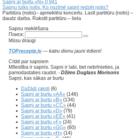
Sapņi ar burtu «N»
0
941
Sapņu tulks notis. Ko nozīmē sapnī redzēt notis?
Partitūra (notis)– apmeklēsi koncertu. Lasīt partitūru (notis) –
daudz darba. Rakstīt partitūru – liela
Sapņu meklēšana
Поиск:
Mūsu draugi
TOPrecepte.lv
— katru dienu jauni ēdieni!
Citāti par sapņiem
Mīlestība ir sapnis. Sapņi ir labi, bet nebrīnieties, ja
pamodastaties raudot. -
Džims Duglass Morisons
Sapņi, kas sākas ar burtu
Dažādi raksti
(6)
Sapņi ar burtu «AĀ»
(146)
Sapņi ar burtu «B»
(134)
Sapņi ar burtu «CČ»
(44)
Sapņi ar burtu «D»
(79)
Sapņi ar burtu «EĒ»
(41)
Sapņi ar burtu «F»
(24)
Sapņi ar burtu «GĢ»
(60)
Sapņi ar burtu «H»
(14)