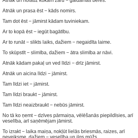
Atnāk un nolauž kokam zaru − gaidāmas bēres.
Atnāk un prasa ēst − kāds nomirs.
Tam dot ēst − jāmirst kādam tuviniekam.
Ar to kopā ēst − iegūt bagātību.
Ar to runāt − slikts laiks, dažiem − negaidīta laime.
To skūpstīt − slimība, dažiem − ātra slimība ar nāvi.
Atnāk kādam pakaļ un ved līdzi − drīz jāmirst.
Atnāk un aicina līdzi − jāmirst.
Tam līdzi iet − jāmirst.
Tam līdzi braukt − jāmirst.
Tam līdzi neaizbraukt − nebūs jāmirst.
No tā ko ņemt − dzīves pārmaiņa, vēlēšanās piepildīsies, arī
veselība, arī saņēmējam jāmirst.
To izrakt − laika maiņa, nokļūt lielās briesmās, raizes, arī
neveiksme, dažiem − veselība un ilgs mūžs.