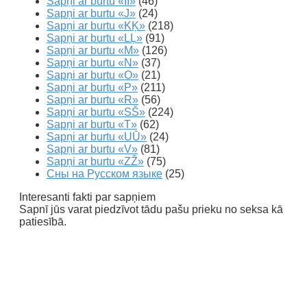
Sapņi ar burtu «IĪ»
(46)
Sapņi ar burtu «J»
(24)
Sapņi ar burtu «KĶ»
(218)
Sapņi ar burtu «LĻ»
(91)
Sapņi ar burtu «M»
(126)
Sapņi ar burtu «N»
(37)
Sapņi ar burtu «O»
(21)
Sapņi ar burtu «P»
(211)
Sapņi ar burtu «R»
(56)
Sapņi ar burtu «SŠ»
(224)
Sapņi ar burtu «T»
(62)
Sapņi ar burtu «UŪ»
(24)
Sapņi ar burtu «V»
(81)
Sapņi ar burtu «ZŽ»
(75)
Сны на Русском языке
(25)
Interesanti fakti par sapņiem
Sapnī jūs varat piedzīvot tādu pašu prieku no seksa kā
patiesībā.