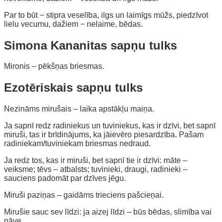
Par to būt − stipra veselība, ilgs un laimīgs mūžs, piedzīvot
lielu vecumu, dažiem − nelaime, bēdas.
Simona Kananitas sapņu tulks
Mironis – pēkšņas briesmas.
Ezotēriskais sapņu tulks
Nezināms mirušais – laika apstākļu maiņa.
Ja sapnī redz radiniekus un tuviniekus, kas ir dzīvi, bet sapnī
miruši, tas ir brīdinājums, ka jāievēro piesardzība. Pašam
radiniekam/tuviniekam briesmas nedraud.
Ja redz tos, kas ir miruši, bet sapnī tie ir dzīvi: māte –
veiksme; tēvs – atbalsts; tuvinieki, draugi, radinieki –
sauciens padomāt par dzīves jēgu.
Miruši paziņas – gaidāms trieciens pašcieņai.
Mirušie sauc sev līdzi: ja aizej līdzi – būs bēdas, slimība vai
nāve.