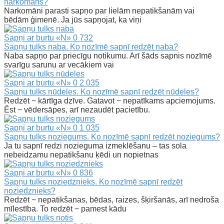
narkomāns?
Narkomāni parasti sapņo par lielām nepatikšanām vai
bēdām ģimenē. Ja jūs sapņojat, ka viņi
Sapņi ar burtu «N»
0
732
Sapņu tulks naba. Ko nozīmē sapnī redzēt naba?
Naba sapņo par priecīgu notikumu. Arī šāds sapnis nozīmē
svarīgu sarunu ar vecākiem vai
Sapņi ar burtu «N»
0
2 035
Sapņu tulks nūdeles. Ko nozīmē sapnī redzēt nūdeles?
Redzēt − kārtīga dzīve. Gatavot − nepatīkams apciemojums.
Ēst − vēdersāpes, arī nezaudēt pacietību.
Sapņi ar burtu «N»
0
1 035
Sapņu tulks noziegums. Ko nozīmē sapnī redzēt noziegums?
Ja tu sapnī redzi nozieguma izmeklēšanu – tas sola
nebeidzamu nepatikšanu ķēdi un nopietnas
Sapņi ar burtu «N»
0
836
Sapņu tulks noziedznieks. Ko nozīmē sapnī redzēt
noziedznieks?
Redzēt − nepatikšanas, bēdas, raizes, šķiršanās, arī nedroša
mīlestība. To redzēt − pamest kādu