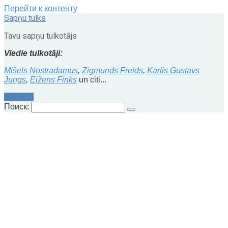
Перейти к контенту
Sapņu tulks
Tavu sapņu tulkotājs
Viedie tulkotāji:
Mišels Nostradamus
,
Zigmunds Freids
,
Kārlis Gustavs
Jungs
,
Eižens Finks
un citi...
Kontakti
Поиск: