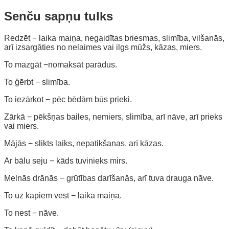
Senču sapņu tulks
Redzēt − laika maiņa, negaidītas briesmas, slimība, vilšanās,
arī izsargāties no nelaimes vai ilgs mūžs, kāzas, miers.
To mazgāt −nomaksāt parādus.
To ģērbt − slimība.
To iezārkot − pēc bēdām būs prieki.
Zārkā − pēkšņas bailes, nemiers, slimība, arī nāve, arī prieks
vai miers.
Mājās − slikts laiks, nepatikšanas, arī kāzas.
Ar bālu seju − kāds tuvinieks mirs.
Melnās drānās − grūtības darīšanās, arī tuva drauga nāve.
To uz kapiem vest − laika maiņa.
To nest − nāve.