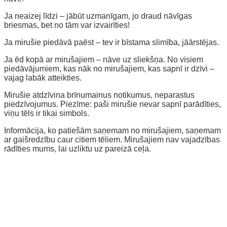
Ja neaizej līdzi – jābūt uzmanīgam, jo draud nāvīgas
briesmas, bet no tām var izvairīties!
Ja mirušie piedāvā paēst – tev ir bīstama slimība, jāārstējas.
Ja ēd kopā ar mirušajiem – nāve uz sliekšņa. No visiem
piedāvājumiem, kas nāk no mirušajiem, kas sapnī ir dzīvi –
vajag labāk atteikties.
Mirušie atdzīvina brīnumainus notikumus, neparastus
piedzīvojumus. Piezīme: paši mirušie nevar sapnī parādīties,
viņu tēls ir tikai simbols.
Informācija, ko patiešām saņemam no mirušajiem, saņemam
ar gaišredzību caur citiem tēliem. Mirušajiem nav vajadzības
rādīties mums, lai uzliktu uz pareizā ceļa.