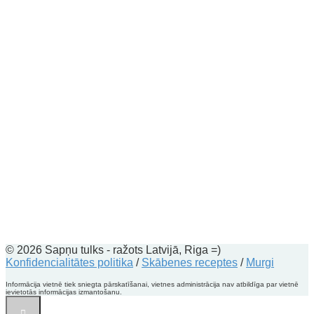
© 2026 Sapņu tulks - ražots Latvijā, Riga =)
Konfidencialitātes politika
/
Skābenes receptes
/
Murgi
Informācija vietnē tiek sniegta pārskatīšanai, vietnes administrācija nav atbildīga par vietnē
ievietotās informācijas izmantošanu.