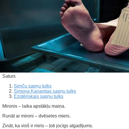
Saturs
Senču sapņu tulks
Simona Kananitas sapņu tulks
Ezotēriskais sapņu tulks
Mironis – laika apstākļu maiņa.
Runāt ar mironi – dvēseles miers.
Zināt, ka viņš ir miris – ļoti jocīgs atgadījums.