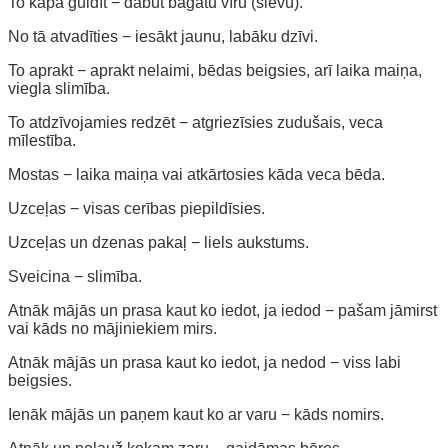
To kapā guldīt − dabūt bagātu vīru (sievu).
No tā atvadīties − iesākt jaunu, labāku dzīvi.
To aprakt − aprakt nelaimi, bēdas beigsies, arī laika maiņa,
viegla slimība.
To atdzīvojamies redzēt − atgriezīsies zudušais, veca
mīlestība.
Mostas − laika maiņa vai atkārtosies kāda veca bēda.
Uzceļas − visas cerības piepildīsies.
Uzceļas un dzenas pakaļ − liels aukstums.
Sveicina − slimība.
Atnāk mājās un prasa kaut ko iedot, ja iedod − pašam jāmirst
vai kāds no mājiniekiem mirs.
Atnāk mājās un prasa kaut ko iedot, ja nedod − viss labi
beigsies.
Ienāk mājās un paņem kaut ko ar varu − kāds nomirs.