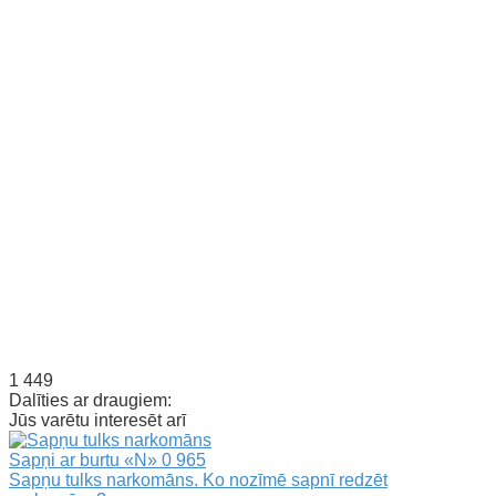
1 449
Dalīties ar draugiem:
Jūs varētu interesēt arī
Sapņi ar burtu «N»
0
965
Sapņu tulks narkomāns. Ko nozīmē sapnī redzēt