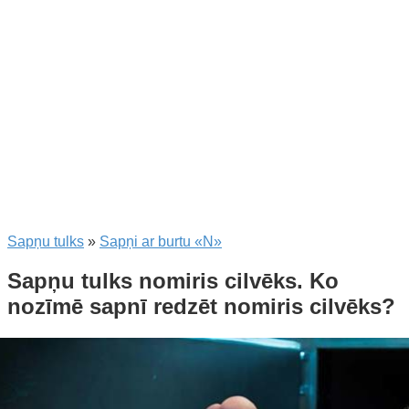
Sapņu tulks
»
Sapņi ar burtu «N»
Sapņu tulks nomiris cilvēks. Ko
nozīmē sapnī redzēt nomiris cilvēks?