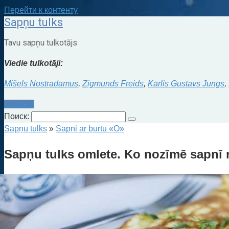
Перейти к контенту
Sapņu tulks
Tavu sapņu tulkotājs
Viedie tulkotāji:
Mišels Nostradamus
,
Zigmunds Freids
,
Kārlis Gustavs Jungs
,
Kontakti
Поиск:
Sapņu tulks
»
Sapņi ar burtu «O»
Sapņu tulks omlete. Ko nozīmē sapnī 