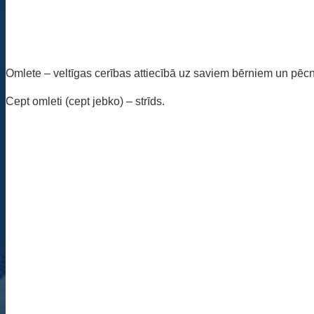
Omlete – veltīgas cerības attiecībā uz saviem bērniem un pēc
Cept omleti (cept jebko) – strīds.