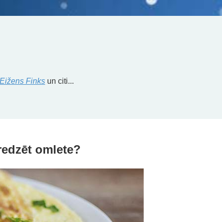
Eižens Finks
un citi...
redzēt omlete?