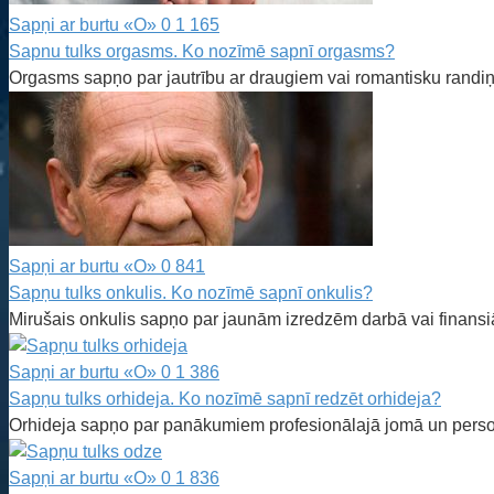
Sapņi ar burtu «O»
0
1 165
Sapnu tulks orgasms. Ko nozīmē sapnī orgasms?
Orgasms sapņo par jautrību ar draugiem vai romantisku randiņ
Sapņi ar burtu «O»
0
841
Sapņu tulks onkulis. Ko nozīmē sapnī onkulis?
Mirušais onkulis sapņo par jaunām izredzēm darbā vai finansi
Sapņi ar burtu «O»
0
1 386
Sapņu tulks orhideja. Ko nozīmē sapnī redzēt orhideja?
Orhideja sapņo par panākumiem profesionālajā jomā un person
Sapņi ar burtu «O»
0
1 836