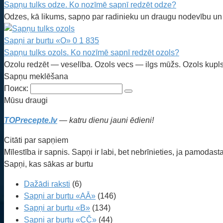
Sapņu tulks odze. Ko nozīmē sapnī redzēt odze?
Odzes, kā likums, sapņo par radinieku un draugu nodevību un
Sapņi ar burtu «O»
0
1 835
Sapņu tulks ozols. Ko nozīmē sapnī redzēt ozols?
Ozolu redzēt — veselība. Ozols vecs — ilgs mūžs. Ozols kupl
Sapņu meklēšana
Поиск:
Mūsu draugi
TOPrecepte.lv
— katru dienu jauni ēdieni!
Citāti par sapņiem
Mīlestība ir sapnis. Sapņi ir labi, bet nebrīnieties, ja pamodasta
Sapņi, kas sākas ar burtu
Dažādi raksti
(6)
Sapņi ar burtu «AĀ»
(146)
Sapņi ar burtu «B»
(134)
Sapņi ar burtu «CČ»
(44)