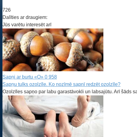
726
Dalīties ar draugiem:
Jūs varētu interesēt arī
Sapņi ar burtu «O»
0
958
Sapņu tulks ozolzīle. Ko nozīmē sapnī redzēt ozolzīle?
Ozolzīles sapņo par labu garastāvokli un labsajūtu. Arī šāds 