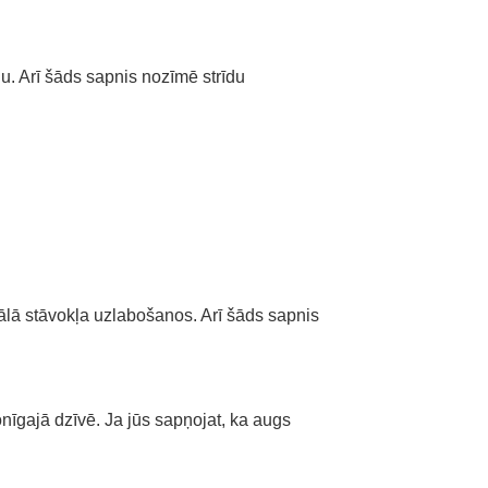
u. Arī šāds sapnis nozīmē strīdu
ālā stāvokļa uzlabošanos. Arī šāds sapnis
īgajā dzīvē. Ja jūs sapņojat, ka augs