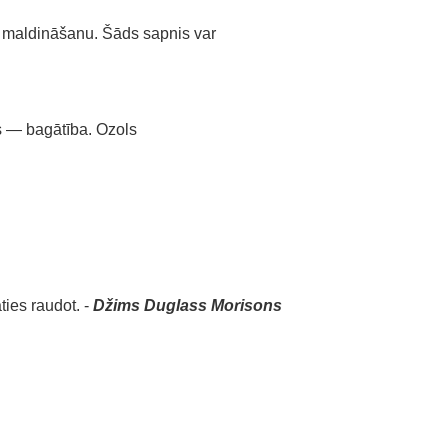
 maldināšanu. Šāds sapnis var
s — bagātība. Ozols
ties raudot. -
Džims Duglass Morisons