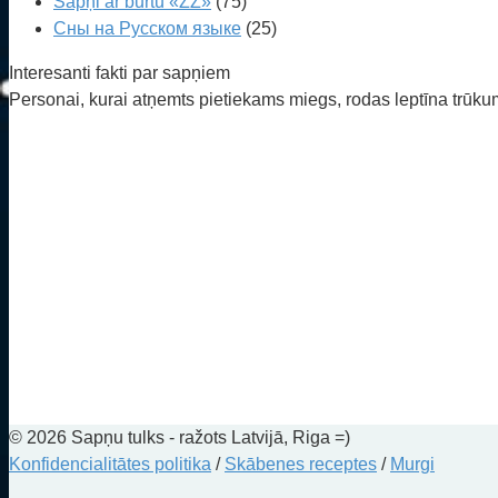
Sapņi ar burtu «ZŽ»
(75)
Сны на Русском языке
(25)
Interesanti fakti par sapņiem
Personai, kurai atņemts pietiekams miegs, rodas leptīna trūku
© 2026 Sapņu tulks - ražots Latvijā, Riga =)
Konfidencialitātes politika
/
Skābenes receptes
/
Murgi