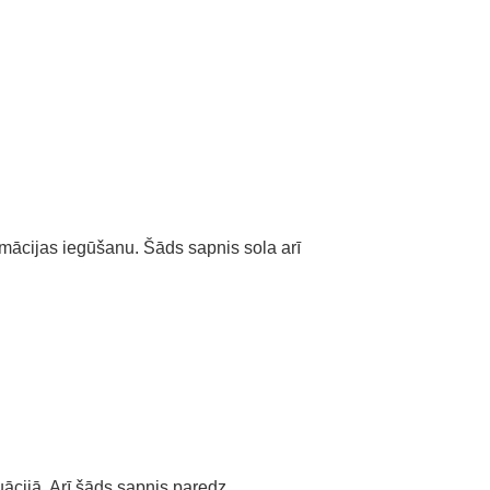
mācijas iegūšanu. Šāds sapnis sola arī
ācijā. Arī šāds sapnis paredz