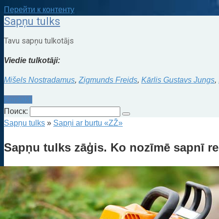
Перейти к контенту
Sapņu tulks
Tavu sapņu tulkotājs
Viedie tulkotāji:
Mišels Nostradamus
,
Zigmunds Freids
,
Kārlis Gustavs Jungs
,
Kontakti
Поиск:
Sapņu tulks
»
Sapņi ar burtu «ZŽ»
Sapņu tulks zāģis. Ko nozīmē sapnī re