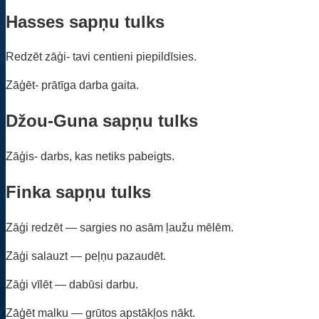
Hasses sapņu tulks
Redzēt zāģi- tavi centieni piepildīsies.
Zāģēt- prātīga darba gaita.
Džou-Guna sapņu tulks
Zāģis- darbs, kas netiks pabeigts.
Finka sapņu tulks
Zāģi redzēt — sargies no asām ļaužu mēlēm.
Zāģi salauzt — peļņu pazaudēt.
Zāģi vīlēt — dabūsi darbu.
Zāģēt malku — grūtos apstākļos nākt.