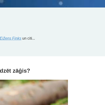
Eižens Finks
un citi...
dzēt zāģis?