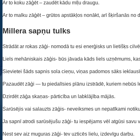
Ar to koku zāģēt – zaudēt kādu mīļu draugu.
Ar to malku zāģēt – grūtos apstākļos nonākt, arī šķiršanās no 
Millera sapņu tulks
Strādāt ar rokas zāģi- nomodā tu esi enerģisks un lietišķs cilvē
Liels mehāniskais zāģis- būs jāvada kāds liels uzņēmums, kas
Sievietei šāds sapnis sola cieņu, viņas padomos sāks ieklausī
Pazaudēt zāģi — tu piedalīsies plānu izstrādē, kuriem nebūs le
Dzirdēt zāģa skaņas- pārticība un labklājība mājās.
Sarūsējis vai salauzts zāģis- neveiksmes un nepatīkami notik
Ja sapnī atrodi sarūsējušu zāģi- tu iespējams vēl atgūsi savu 
Nest sev aiz muguras zāģi- tev uzticēs lielu, izdevīgu darbu.