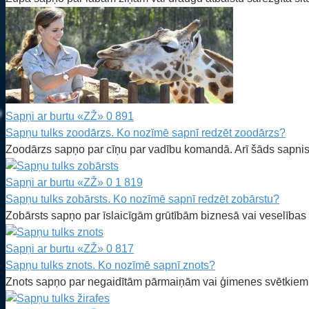
Sapņi ar burtu «ZŽ»
0
891
Sapņu tulks zoodārzs. Ko nozīmē sapnī redzēt zoodārzs?
Zoodārzs sapņo par cīņu par vadību komandā. Arī šāds sapnis
Sapņi ar burtu «ZŽ»
0
1 819
Sapņu tulks zobārsts. Ko nozīmē sapnī redzēt zobārstu?
Zobārsts sapņo par īslaicīgām grūtībām biznesā vai veselības
Sapņi ar burtu «ZŽ»
0
817
Sapņu tulks znots. Ko nozīmē sapnī znots?
Znots sapņo par negaidītām pārmaiņām vai ģimenes svētkiem. 