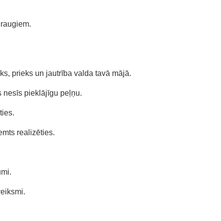
draugiem.
ks, prieks un jautrība valda tavā mājā.
 nesīs pieklājīgu peļņu.
ties.
mts realizēties.
umi.
veiksmi.