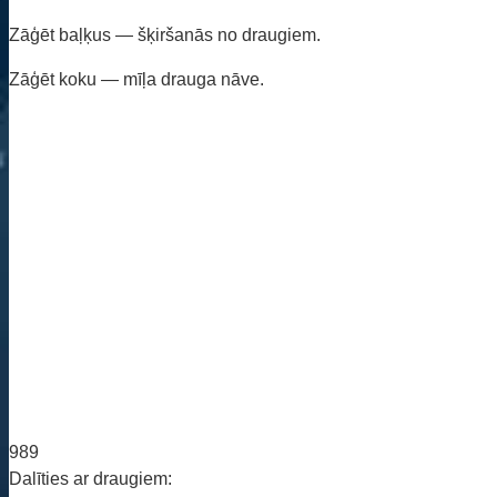
Zāģēt baļķus — šķiršanās no draugiem.
Zāģēt koku — mīļa drauga nāve.
989
Dalīties ar draugiem: