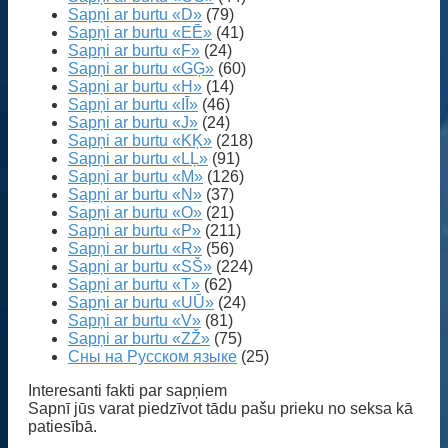
Sapņi ar burtu «D»
(79)
Sapņi ar burtu «EĒ»
(41)
Sapņi ar burtu «F»
(24)
Sapņi ar burtu «GĢ»
(60)
Sapņi ar burtu «H»
(14)
Sapņi ar burtu «IĪ»
(46)
Sapņi ar burtu «J»
(24)
Sapņi ar burtu «KĶ»
(218)
Sapņi ar burtu «LĻ»
(91)
Sapņi ar burtu «M»
(126)
Sapņi ar burtu «N»
(37)
Sapņi ar burtu «O»
(21)
Sapņi ar burtu «P»
(211)
Sapņi ar burtu «R»
(56)
Sapņi ar burtu «SŠ»
(224)
Sapņi ar burtu «T»
(62)
Sapņi ar burtu «UŪ»
(24)
Sapņi ar burtu «V»
(81)
Sapņi ar burtu «ZŽ»
(75)
Сны на Русском языке
(25)
Interesanti fakti par sapņiem
Sapnī jūs varat piedzīvot tādu pašu prieku no seksa kā
patiesībā.