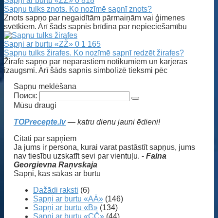
Sapņi ar burtu «ZŽ»
0
818
Sapņu tulks znots. Ko nozīmē sapnī znots?
Znots sapņo par negaidītām pārmaiņām vai ģimenes
svētkiem. Arī šāds sapnis brīdina par nepieciešamību
Sapņi ar burtu «ZŽ»
0
1 165
Sapņu tulks žirafes. Ko nozīmē sapnī redzēt žirafes?
Žirafe sapņo par neparastiem notikumiem un karjeras
izaugsmi. Arī šāds sapnis simbolizē tieksmi pēc
Sapņu meklēšana
Поиск:
Mūsu draugi
TOPrecepte.lv
— katru dienu jauni ēdieni!
Citāti par sapņiem
Ja jums ir persona, kurai varat pastāstīt sapņus, jums
nav tiesību uzskatīt sevi par vientuļu. -
Faina
Georgievna Raņvskaja
Sapņi, kas sākas ar burtu
Dažādi raksti
(6)
Sapņi ar burtu «AĀ»
(146)
Sapņi ar burtu «B»
(134)
Sapņi ar burtu «CČ»
(44)