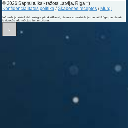
© 2026 Sapņu tulks - ražots Latvijā, Riga =)
Konfidencialitātes politika
/
Skābenes receptes
/
Murgi
Informācija vietnē tiek sniegta pārskatīšanai, vietnes administrācija nav atbildīga par vietnē
ievietotās informācijas izmantošanu.