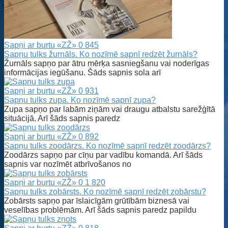
Sapņi ar burtu «ZŽ»
0
845
Sapņu tulks žurnāls. Ko nozīmē sapnī redzēt žurnāls?
Žurnāls sapņo par ātru mērķa sasniegšanu vai noderīgas
informācijas iegūšanu. Šāds sapnis sola arī
Sapņi ar burtu «ZŽ»
0
931
Sapnu tulks zupa. Ko nozīmē sapnī zupa?
Zupa sapņo par labām ziņām vai draugu atbalstu sarežģītā
situācijā. Arī šāds sapnis paredz
Sapņi ar burtu «ZŽ»
0
892
Sapņu tulks zoodārzs. Ko nozīmē sapnī redzēt zoodārzs?
Zoodārzs sapņo par cīņu par vadību komandā. Arī šāds
sapnis var nozīmēt atbrīvošanos no
Sapņi ar burtu «ZŽ»
0
1 820
Sapņu tulks zobārsts. Ko nozīmē sapnī redzēt zobārstu?
Zobārsts sapņo par īslaicīgām grūtībām biznesā vai
veselības problēmām. Arī šāds sapnis paredz papildu