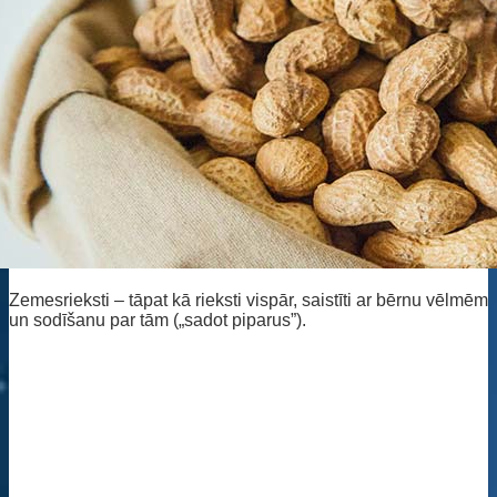
Zemesrieksti – tāpat kā rieksti vispār, saistīti ar bērnu vēlmēm
un sodīšanu par tām („sadot piparus”).