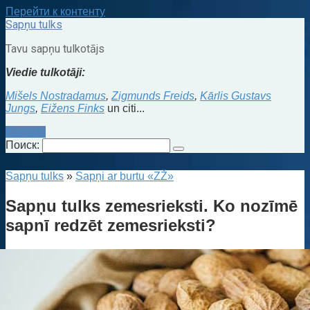
Перейти к контенту
Sapņu tulks
Tavu sapņu tulkotājs
Viedie tulkotāji:
Mišels Nostradamus
,
Zigmunds Freids
,
Kārlis Gustavs
Jungs
,
Eižens Finks
un citi...
Kontakti
Поиск:
Sapņu tulks
»
Sapņi ar burtu «ZŽ»
Sapņu tulks zemesrieksti. Ko nozīmē
sapnī redzēt zemesrieksti?