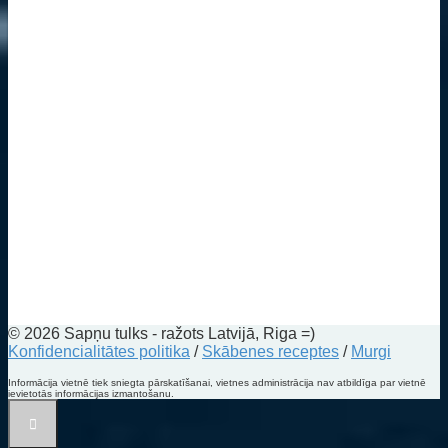
© 2026 Sapņu tulks - ražots Latvijā, Riga =)
Konfidencialitātes politika
/
Skābenes receptes
/
Murgi
Informācija vietnē tiek sniegta pārskatīšanai, vietnes administrācija nav atbildīga par vietnē
ievietotās informācijas izmantošanu.