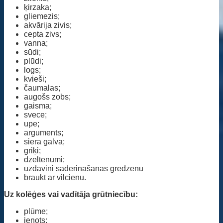
ķirzaka;
gliemezis;
akvārija zivis;
cepta zivs;
vanna;
sūdi;
plūdi;
logs;
kvieši;
čaumalas;
augošs zobs;
gaisma;
svece;
upe;
arguments;
siera galva;
griķi;
dzeltenumi;
uzdāvini saderināšanās gredzenu
braukt ar vilcienu.
Uz kolēģes vai vadītāja grūtniecību:
plūme;
jenots;