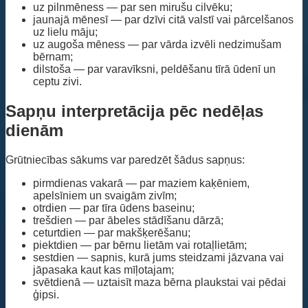
uz pilnmēness — par sen mirušu cilvēku;
jaunajā mēnesī — par dzīvi citā valstī vai pārcelšanos
uz lielu māju;
uz augoša mēness — par vārda izvēli nedzimušam
bērnam;
dilstoša — par varavīksni, peldēšanu tīrā ūdenī un
ceptu zivi.
Sapņu interpretācija pēc nedēļas
dienām
Grūtniecības sākums var paredzēt šādus sapņus:
pirmdienas vakarā — par maziem kaķēniem,
apelsīniem un svaigām zivīm;
otrdien — par tīra ūdens baseinu;
trešdien — par ābeles stādīšanu dārzā;
ceturtdien — par makšķerēšanu;
piektdien — par bērnu lietām vai rotaļlietām;
sestdien — sapnis, kurā jums steidzami jāzvana vai
jāpasaka kaut kas mīļotajam;
svētdienā — uztaisīt maza bērna plaukstai vai pēdai
ģipsi.