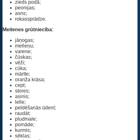
zieds podā;
peonijas;
asns;
rokassprādze.
Meitenes grūtniecība:
jāņogas;
melleņu;
varene;
čūskas;
vēži;
cūka;
mārīte;
oranža krāsa;
cept;
stores;
asinis;
lelle;
peldēšanās ūdenī;
raudāt;
pludmale;
pomāde;
kurmis;
sēklas;