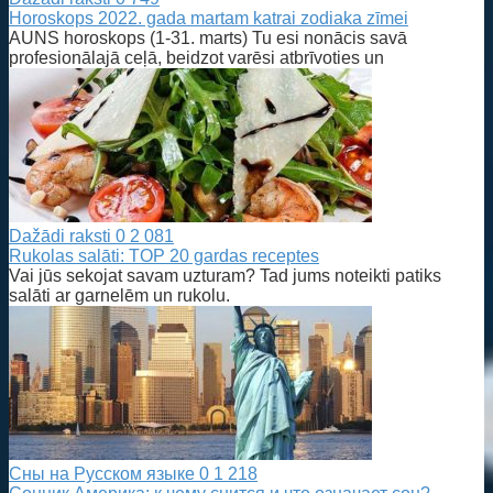
Horoskops 2022. gada martam katrai zodiaka zīmei
AUNS horoskops (1-31. marts) Tu esi nonācis savā
profesionālajā ceļā, beidzot varēsi atbrīvoties un
Dažādi raksti
0
2 081
Rukolas salāti: TOP 20 gardas receptes
Vai jūs sekojat savam uzturam? Tad jums noteikti patiks
salāti ar garnelēm un rukolu.
Сны на Русском языке
0
1 218