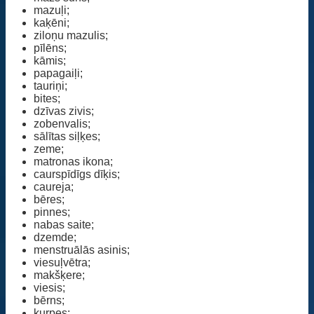
mazuļi;
kaķēni;
ziloņu mazulis;
pīlēns;
kāmis;
papagaiļi;
tauriņi;
bites;
dzīvas zivis;
zobenvalis;
sālītas siļķes;
zeme;
matronas ikona;
caurspīdīgs dīķis;
caureja;
bēres;
pinnes;
nabas saite;
dzemde;
menstruālās asinis;
viesuļvētra;
makšķere;
viesis;
bērns;
kurpes;