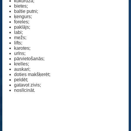
kukurūza;
bietes;
baltie putni;
ķengurs;
foreles;
paklājs;
labi;
mežs;
lifts;
karotes;
urīns;
pārvietošanās;
krelles;
auskari;
doties makšķerēt;
peldēt;
gatavot zivis;
noslīcināt.