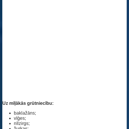
Uz mīļākās grūtniecību:
baklažāns;
vīģes;
nīlzirgs;
žurkas;