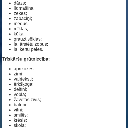
dārzs;
lidmašīna;
zeķes;
zābaciņi;
medus;
mīklas;
kūka;
grauzt sēklas;
lai ārstētu zobus;
lai ķertu peles.
Trīskāršu grūtniecība:
aprikozes;
zirņi;
valrieksti;
ērkšķoga;
delfīni;
vobla;
žāvētas zivis;
baloni;
viļņi;
smiltis;
krēsls;
skola;