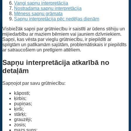
Vangi sapņu interpretācija
Nostradama sapņu interpretācija
Mēness sapņu grāmata
Sapņu interpretācija pēc nedēļas dienām
Visbiežāk sapņi par grūtniecību ir saistīti ar ūdens stihiju un
mijiedarbību ar maziem bērniem vai jauniem dzīvniekiem.
Sapņi, kas vēsta par vieglu grūtniecību, ir piepildīti ar
spilgtām un patīkamām sajūtām, problemātiskais ir piepildīts
ar satraucošiem un pretīgiem attēliem.
Sapņu interpretācija atkarībā no
detaļām
Sapņojot par savu grūtniecību:
kāposti;
ķirbis;
pupiņas;
ķirši;
stārķi;
grauzēji;
zosis;
mazs suns;