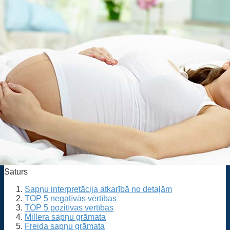
Saturs
Sapņu interpretācija atkarībā no detaļām
TOP 5 negatīvās vērtības
TOP 5 pozitīvas vērtības
Millera sapņu grāmata
Freida sapņu grāmata