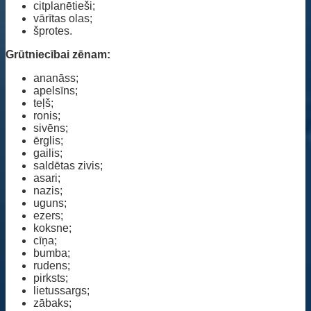
citplanētieši;
vārītas olas;
šprotes.
Grūtniecībai zēnam:
ananāss;
apelsīns;
teļš;
ronis;
sivēns;
ērglis;
gailis;
saldētas zivis;
asari;
nazis;
uguns;
ezers;
koksne;
cīņa;
bumba;
rudens;
pirksts;
lietussargs;
zābaks;