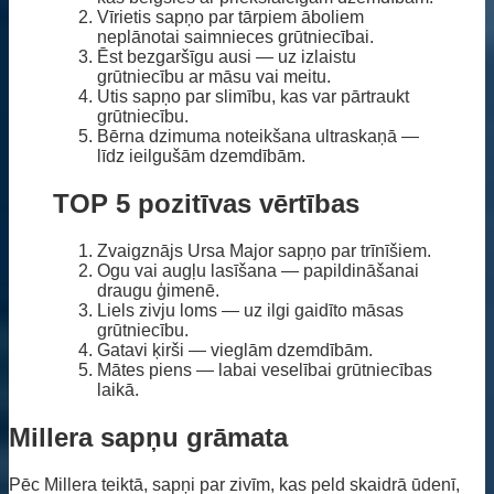
Vīrietis sapņo par tārpiem āboliem
neplānotai saimnieces grūtniecībai.
Ēst bezgaršīgu ausi — uz izlaistu
grūtniecību ar māsu vai meitu.
Utis sapņo par slimību, kas var pārtraukt
grūtniecību.
Bērna dzimuma noteikšana ultraskaņā —
līdz ieilgušām dzemdībām.
TOP 5 pozitīvas vērtības
Zvaigznājs Ursa Major sapņo par trīnīšiem.
Ogu vai augļu lasīšana — papildināšanai
draugu ģimenē.
Liels zivju loms — uz ilgi gaidīto māsas
grūtniecību.
Gatavi ķirši — vieglām dzemdībām.
Mātes piens — labai veselībai grūtniecības
laikā.
Millera sapņu grāmata
Pēc Millera teiktā, sapņi par zivīm, kas peld skaidrā ūdenī,