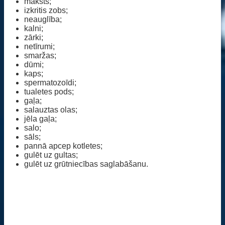
maksts;
izkritis zobs;
neauglība;
kalni;
zārki;
netīrumi;
smaržas;
dūmi;
kaps;
spermatozoīdi;
tualetes pods;
gaļa;
salauztas olas;
jēla gaļa;
salo;
sāls;
pannā apcep kotletes;
gulēt uz gultas;
gulēt uz grūtniecības saglabāšanu.