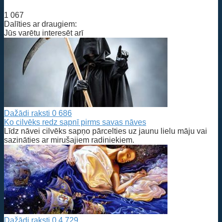
1 067
Dalīties ar draugiem:
Jūs varētu interesēt arī
Dažādi raksti
0
686
Ko cilvēks redz sapnī pirms savas nāves
Līdz nāvei cilvēks sapņo pārcelties uz jaunu lielu māju vai
sazināties ar mirušajiem radiniekiem.
Dažādi raksti
0
4 729