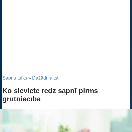
Sapņu tulks
»
Dažādi raksti
Ko sieviete redz sapnī pirms
grūtniecība