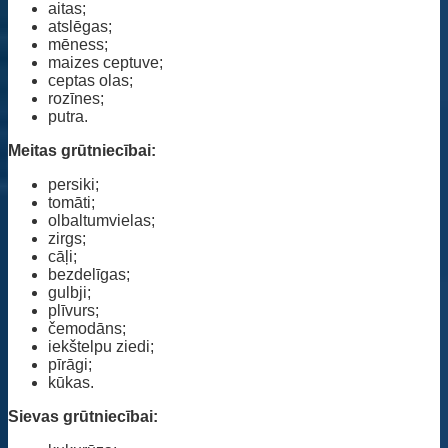
aitas;
atslēgas;
mēness;
maizes ceptuve;
ceptas olas;
rozīnes;
putra.
Meitas grūtniecībai:
persiki;
tomāti;
olbaltumvielas;
zirgs;
cāļi;
bezdelīgas;
gulbji;
plīvurs;
čemodāns;
iekštelpu ziedi;
pīrāgi;
kūkas.
Sievas grūtniecībai: