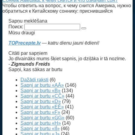
Сонник Америка: к чему снится и что означает сон?
Чтобы ответить на вопрос, к чему снится Америка, нужно
обратиться к Китайскому соннику: приснившийся
Sapņu meklēšana
Поиск:
Mūsu draugi
TOPrecepte.lv
— katru dienu jauni ēdieni!
Citāti par sapņiem
Jo dīvaināks mums šķiet sapnis, jo dziļāka ir tā nozīme.
-
Zigmunds Freids
Sapņi, kas sākas ar burtu
Dažādi raksti
(6)
Sapņi ar burtu «AĀ»
(146)
Sapņi ar burtu «B»
(134)
Sapņi ar burtu «CČ»
(44)
Sapņi ar burtu «D»
(79)
Sapņi ar burtu «EĒ»
(41)
Sapņi ar burtu «F»
(24)
Sapņi ar burtu «GĢ»
(60)
Sapņi ar burtu «H»
(14)
Sapņi ar burtu «IĪ»
(46)
Sapņi ar burtu «J»
(24)