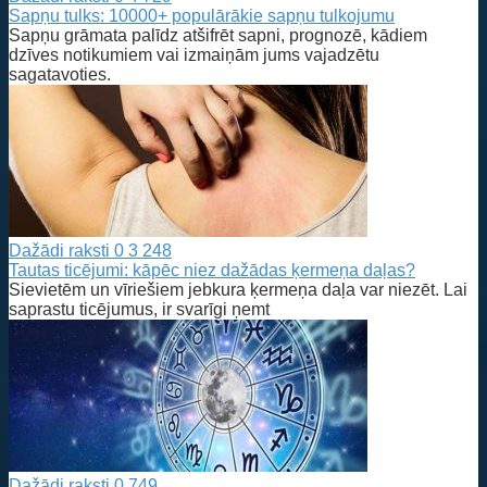
Sapņu tulks: 10000+ populārākie sapņu tulkojumu
Sapņu grāmata palīdz atšifrēt sapni, prognozē, kādiem
dzīves notikumiem vai izmaiņām jums vajadzētu
sagatavoties.
Dažādi raksti
0
3 248
Tautas ticējumi: kāpēc niez dažādas ķermeņa daļas?
Sievietēm un vīriešiem jebkura ķermeņa daļa var niezēt. Lai
saprastu ticējumus, ir svarīgi ņemt
Dažādi raksti
0
749