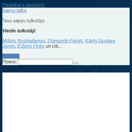
Перейти к контенту
Sapņu tulks
Tavu sapņu tulkotājs
Viedie tulkotāji:
Mišels Nostradamus
,
Zigmunds Freids
,
Kārlis Gustavs
Jungs
,
Eižens Finks
un citi...
Kontakti
Поиск: