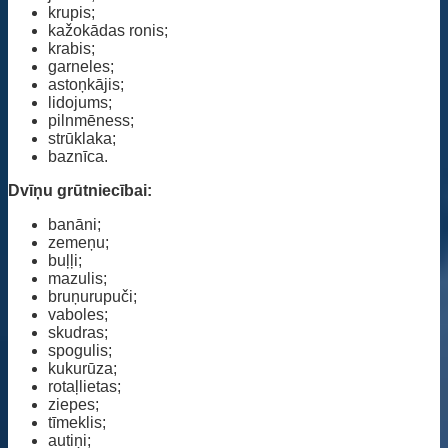
krupis;
kažokādas ronis;
krabis;
garneles;
astoņkājis;
lidojums;
pilnmēness;
strūklaka;
baznīca.
Dvīņu grūtniecībai:
banāni;
zemeņu;
buļļi;
mazulis;
bruņurupuči;
vaboles;
skudras;
spogulis;
kukurūza;
rotaļlietas;
ziepes;
tīmeklis;
autiņi;