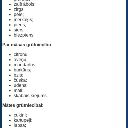
zaļš ābols;
zirgs;
pele;
mērkaķis;
piens;
siers;
biezpiens.
Par māsas grūtniecību:
citronu;
aveņu;
mandarīns;
burkāns;
ezis;
čūska;
ūdens;
mati;
skābais krējums.
Mātes grūtniecībai:
cukini;
kartupeļi;
lapsa;