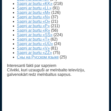
Sapņi ar burtu «KĶ»
(218)
Sapņi ar burtu «LĻ»
(91)
Sapņi ar burtu «M»
(126)
Sapņi ar burtu «N»
(37)
Sapņi ar burtu «O»
(21)
Sapņi ar burtu «P»
(211)
Sapņi ar burtu «R»
(56)
Sapņi ar burtu «SŠ»
(224)
Sapņi ar burtu «T»
(62)
Sapņi ar burtu «UŪ»
(24)
Sapņi ar burtu «V»
(81)
Sapņi ar burtu «ZŽ»
(75)
Сны на Русском языке
(25)
Interesanti fakti par sapņiem
Cilvēki, kuri uzauguši ar melnbalto televīziju,
galvenokārt redz melnbaltus sapņus.