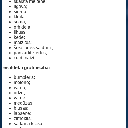
skaista meitene;
līgava;
sirēna;
kleita;
soma;
orhideja;
fikuss;
ķēde;
maizītes;
šokolādes saldumi;
pārstādīt ziedus;
cept maizi.
Iesaldētai grūtniecībai:
bumbieris;
melone;
vārna;
odze;
varde;
medūzas;
blusas;
lapsene;
zirneklis;
sarkanā krāsa;