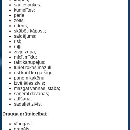
saulespuķes;
kumelītes;
pērle;
zelts;
ūdens;
skābēti kāposti;
saldējums;
rīsi;
ruļļi;
zivju zupa;
mīcīt mīklu;
rakt kartupeļus;
turiet rokās mazuli;
ēst kaut ko garšīgu;
paņem kaķēnu;
izvēlēties zivis;
mazgāt vannas istabā;
saņemt dāvanas;
adīšana;
sadaliet zivis.
Drauga grūtniecībai:
vīnogas;
granāts;