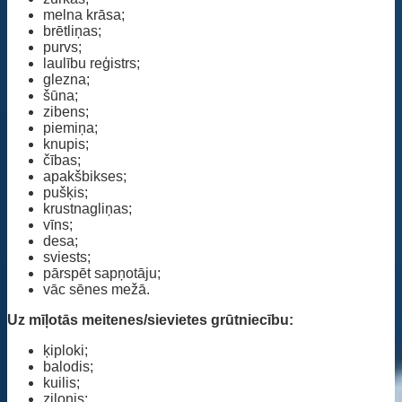
melna krāsa;
brētliņas;
purvs;
laulību reģistrs;
glezna;
šūna;
zibens;
piemiņa;
knupis;
čības;
apakšbikses;
pušķis;
krustnagliņas;
vīns;
desa;
sviests;
pārspēt sapņotāju;
vāc sēnes mežā.
Uz mīļotās meitenes/sievietes grūtniecību:
ķiploki;
balodis;
kuilis;
zilonis;