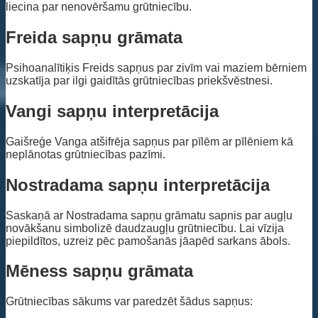
liecina par nenovēršamu grūtniecību.
Freida sapņu grāmata
Psihoanalītiķis Freids sapņus par zivīm vai maziem bērniem
uzskatīja par ilgi gaidītās grūtniecības priekšvēstnesi.
Vangi sapņu interpretācija
Gaišreģe Vanga atšifrēja sapņus par pīlēm ar pīlēniem kā
neplānotas grūtniecības pazīmi.
Nostradama sapņu interpretācija
Saskaņā ar Nostradama sapņu grāmatu sapnis par augļu
novākšanu simbolizē daudzaugļu grūtniecību. Lai vīzija
piepildītos, uzreiz pēc pamošanās jāapēd sarkans ābols.
Mēness sapņu grāmata
Grūtniecības sākums var paredzēt šādus sapņus: