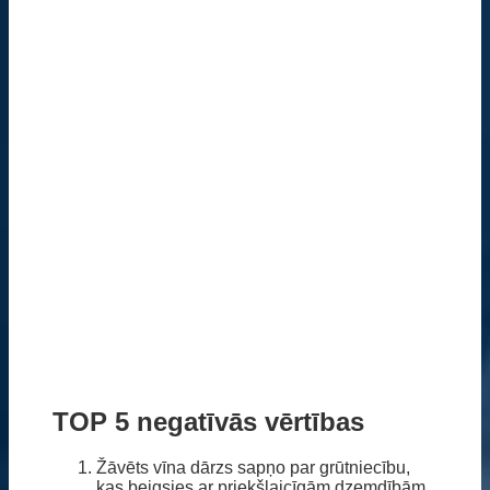
TOP 5 negatīvās vērtības
Žāvēts vīna dārzs sapņo par grūtniecību,
kas beigsies ar priekšlaicīgām dzemdībām.